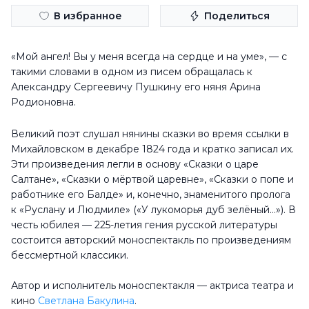
В избранное
Поделиться
«Мой ангел! Вы у меня всегда на сердце и на уме», — с
такими словами в одном из писем обращалась к
Александру Сергеевичу Пушкину его няня Арина
Родионовна.
Великий поэт слушал нянины сказки во время ссылки в
Михайловском в декабре 1824 года и кратко записал их.
Эти произведения легли в основу «Сказки о царе
Салтане», «Сказки о мёртвой царевне», «Сказки о попе и
работнике его Балде» и, конечно, знаменитого пролога
к «Руслану и Людмиле» («У лукоморья дуб зелёный…»). В
честь юбилея — 225-летия гения русской литературы
состоится авторский моноспектакль по произведениям
бессмертной классики.
Автор и исполнитель моноспектакля — актриса театра и
кино
Светлана Бакулина
.