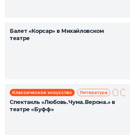
Балет «Корсар» в Михайловском
театре
Классическое искусство
Литература
Мюзикл
Теат
Спектакль «Любовь.Чума.Верона.» в
театре «Буфф»