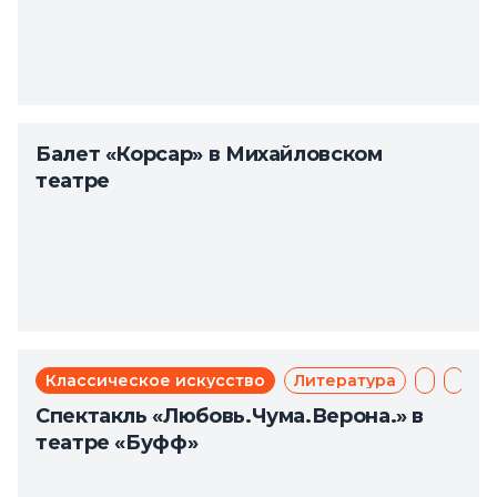
Балет «Корсар» в Михайловском
театре
Классическое искусство
Литература
Мюзикл
Теат
Спектакль «Любовь.Чума.Верона.» в
театре «Буфф»