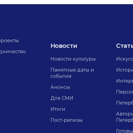
проекты
Новости
Стат
дничество
Новости культуры
Искус
Памятные даты и
Истор
события
Интер
Анонсы
Персо
Для СМИ
Петерб
Итоги
Авторы
Пост-релизы
Петер
Готовы