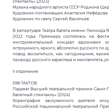
спектакль» (2023)
Музыка народного артиста СССР Родиона Ще
Художник-постановщик Анастасия Нефёдова
Художник по свету Сергей Васильев
В репертуаре Театра балета имени Леонида 
2022 года. Премьера состоялась на фест
инструментальный концерт вдохновил х
остроумного, яркого, абсолютно русского по 
повод восхититься, как сегодняшние, ярки
природу русского характера и менталитета, у
II отделение
598 ТАКТОВ
Лауреат Высшей театральной премии Санкт-
балетный спектакль» (2024)
Хореография заслуженного деятеля иску
Российской Национальной театральной Прем