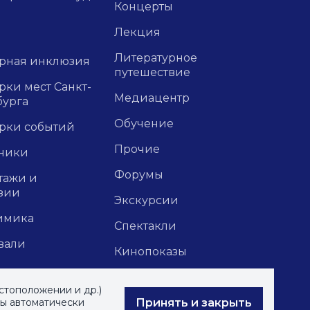
Концерты
Лекция
Литературное
урная инклюзия
путешествие
ки мест Санкт-
Медиацентр
бурга
Обучение
рки событий
Прочие
ники
Форумы
тажи и
зии
Экскурсии
имика
Спектакли
вали
Кинопоказы
стоположении и др.)
Принять и закрыть
вы автоматически