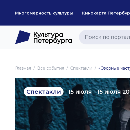
Многомерность культуры
Кинокарта Петербур
Главная
Все события
Спектакли
«Озорные часту
15 июля - 15 июля 2
Спектакли