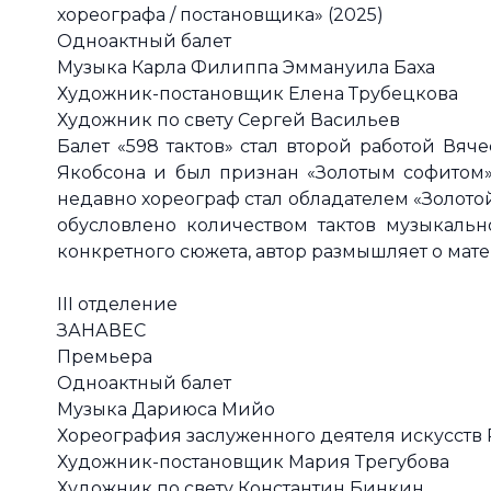
хореографа / постановщика» (2025)
Одноактный балет
Музыка Карла Филиппа Эммануила Баха
Художник-постановщик Елена Трубецкова
Художник по свету Сергей Васильев
Балет «598 тактов» стал второй работой Вя
Якобсона и был признан «Золотым софитом»
недавно хореограф стал обладателем «Золото
обусловлено количеством тактов музыкально
конкретного сюжета, автор размышляет о мат
III отделение
ЗАНАВЕС
Премьера
Одноактный балет
Музыка Дариюса Мийо
Хореография заслуженного деятеля искусств
Художник-постановщик Мария Трегубова
Художник по свету Константин Бинкин