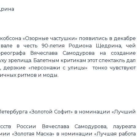
дрина
Якобсона «Озорные частушки» появились в декабре
ивале в честь 90-летия Родиона Щедрина, чей
ореографа Вячеслава Самодурова на создание
духу зрелища. Балетным критикам этот спектакль дал
е, дерзкие «персонажи с улицы» тонко чувствуют
личных ритмов и моды.
Петербурга «Золотой Софит» в номинации «Лучший
сств России Вячеслава Самодурова, лауреата
ии «Золотая Маска» в номинации «Лучшая работа