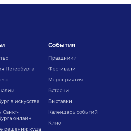
ьи
События
ство
Праздники
ия Петербурга
Фестивали
вью
Мероприятия
налии
Встречи
ург в искусстве
Выставки
 Санкт-
Календарь событий
бурга онлайн
Кино
е решения: куда