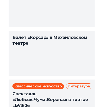
Балет «Корсар» в Михайловском
театре
Классическое искусство
Литература
Мюзи
Те
Спектакль
«Любовь.Чума.Верона.» в театре
«Буфф»