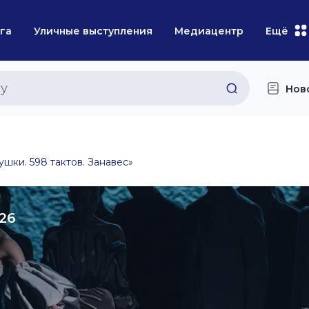
га
Уличные выступления
Медиацентр
Ещё
Нов
шки. 598 тактов. Занавес»
026