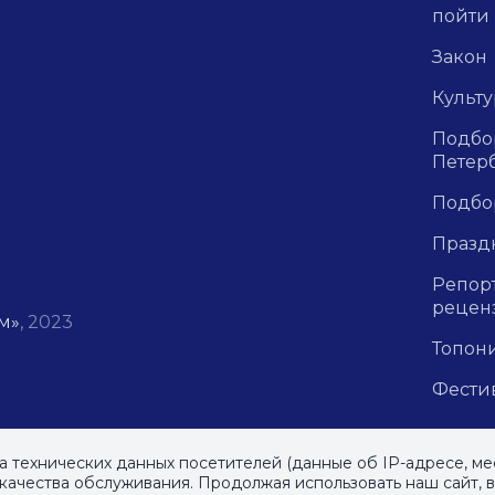
пойти
Закон
Культ
Подбор
Петер
Подбо
Празд
Репор
рецен
м»
, 2023
Топон
Фести
ра технических данных посетителей (данные об IP-адресе, ме
ачества обслуживания. Продолжая использовать наш сайт, 