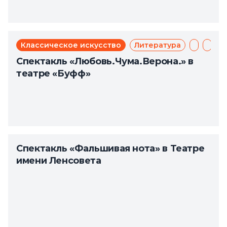
Классическое искусство
Литература
Мюзикл
Теат
Спектакль «Любовь.Чума.Верона.» в
театре «Буфф»
Спектакль «Фальшивая нота» в Театре
имени Ленсовета