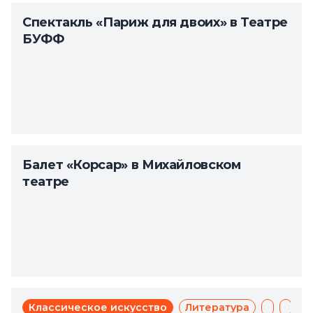
Спектакль «Париж для двоих» в Театре
БУФФ
Балет «Корсар» в Михайловском
театре
Классическое искусство
Литература
Мюзикл
Теат