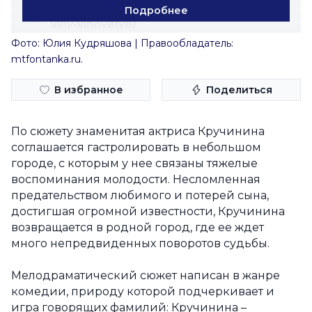
https://mtfontanka.ru/perfomance/bez-
Подробнее
viny-vinovatye/
Фото: Юлия Кудряшова | Правообладатель:
mtfontanka.ru.
В избранное
Поделиться
По сюжету знаменитая актриса Кручинина
соглашается гастролировать в небольшом
городе, с которым у нее связаны тяжелые
воспоминания молодости. Несломленная
предательством любимого и потерей сына,
достигшая огромной известности, Кручинина
возвращается в родной город, где ее ждет
много непредвиденных поворотов судьбы.
Мелодраматический сюжет написан в жанре
комедии, природу которой подчеркивает и
игра говорящих фамилий: Кручинина –