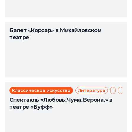
Балет «Корсар» в Михайловском
театре
Классическое искусство
Литература
Мюзикл
Теат
Спектакль «Любовь.Чума.Верона.» в
театре «Буфф»