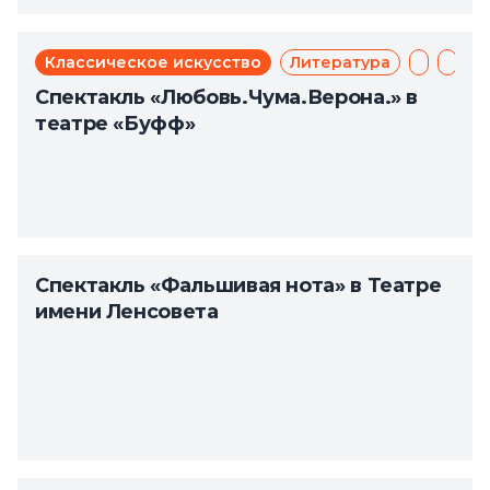
Классическое искусство
Литература
Мюзикл
Теат
Спектакль «Любовь.Чума.Верона.» в
театре «Буфф»
Спектакль «Фальшивая нота» в Театре
имени Ленсовета