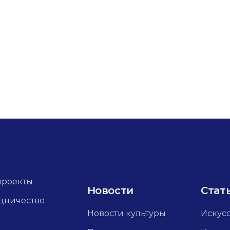
проекты
Новости
Стат
дничество
Новости культуры
Искус