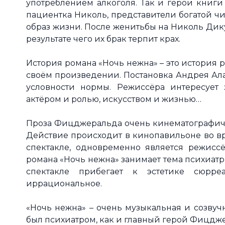
употреблением алкоголя. Так и герои книги
пациентка Николь, представители богатой ч
образ жизни. После женитьбы на Николь Дику
результате чего их брак терпит крах.
История романа «Ночь нежна» – это история 
своём произведении. Постановка Андрея Ала
условности нормы. Режиссёра интересует
актёром и ролью, искусством и жизнью…
Проза Фицджеральда очень кинематографична
Действие происходит в кинопавильоне во вр
спектакле, одновременно является режисс
романа «Ночь нежна» занимает тема психиат
спектакле прибегает к эстетике сюрр
иррациональное.
«Ночь нежна» – очень музыкальная и созвуч
был психиатром, как и главный герой Фицдж