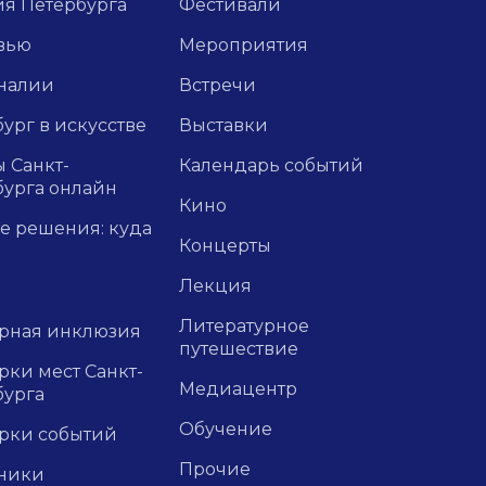
ия Петербурга
Фестивали
вью
Мероприятия
налии
Встречи
ург в искусстве
Выставки
 Санкт-
Календарь событий
бурга онлайн
Кино
е решения: куда
Концерты
Лекция
Литературное
урная инклюзия
путешествие
ки мест Санкт-
Медиацентр
бурга
Обучение
рки событий
Прочие
ники