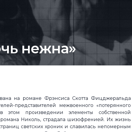
очь нежна»
нована на романе Фрэнсиса Скотта Фицджеральда
елей-представителей межвоенного «потерянного
 в этом произведении элементы собственной
 романа Николь, страдала шизофренией. Их жизнь
страниц светских хроник и славилась непомерным