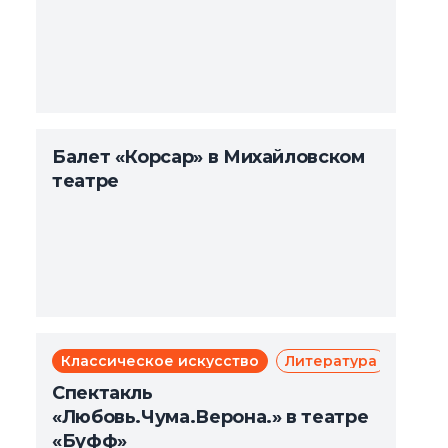
Балет «Корсар» в Михайловском
театре
Классическое искусство
Литература
Мюзи
Те
Спектакль
«Любовь.Чума.Верона.» в театре
«Буфф»