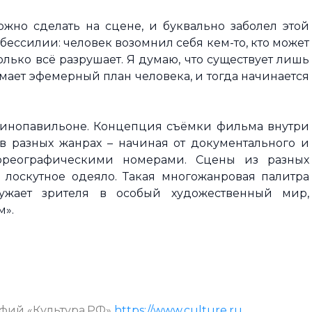
жно сделать на сцене, и буквально заболел этой
бессилии: человек возомнил себя кем-то, кто может
олько всё разрушает. Я думаю, что существует лишь
омает эфемерный план человека, и тогда начинается
кинопавильоне. Концепция съёмки фильма внутри
 в разных жанрах – начиная от документального и
ореографическими номерами. Сцены из разных
лоскутное одеяло. Такая многожанровая палитра
ужает зрителя в особый художественный мир,
м».
афий «Культура.РФ»
https://www.culture.ru