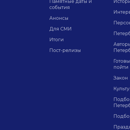
Памятные даты и
Истор
события
Интер
Анонсы
Персо
Для СМИ
Петерб
Итоги
Авторы
Пост-релизы
Петер
Готовы
пойти
Закон
Культ
Подбор
Петер
Подбо
Празд