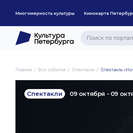
Многомерность культуры
Кинокарта Петербур
Главная
Все события
Спектакли
Спектакль «Но
09 октября - 09 окт
Спектакли