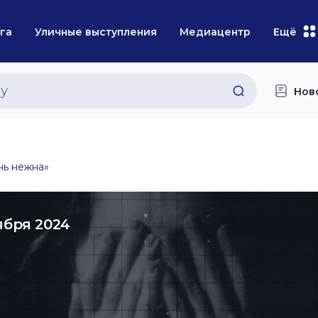
га
Уличные выступления
Медиацентр
Ещё
Нов
чь нежна»
ября 2024