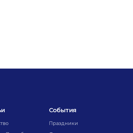
ьи
События
ство
Праздники