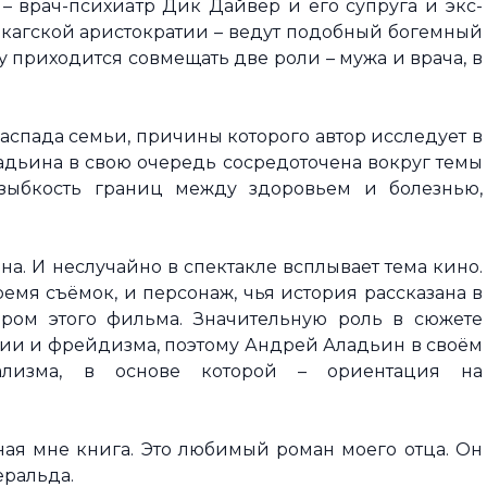
 – врач-психиатр Дик Дайвер и его супруга и экс-
икагской аристократии – ведут подобный богемный
 приходится совмещать две роли – мужа и врача, в
распада семьи, причины которого автор исследует в
дьина в свою очередь сосредоточена вокруг темы
 зыбкость границ между здоровьем и болезнью,
. И неслучайно в спектакле всплывает тема кино.
емя съёмок, и персонаж, чья история рассказана в
ёром этого фильма. Значительную роль в сюжете
рии и фрейдизма, поэтому Андрей Аладьин в своём
еализма, в основе которой – ориентация на
ная мне книга. Это любимый роман моего отца. Он
еральда.