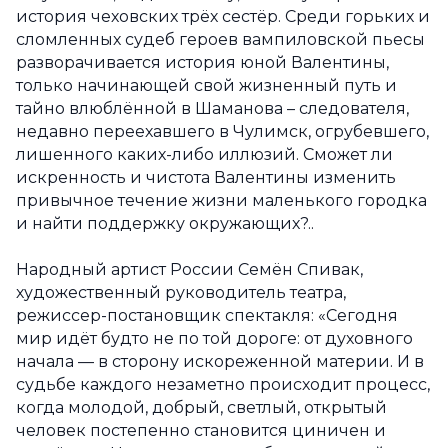
история чеховских трёх сестёр. Среди горьких и
сломленных судеб героев вампиловской пьесы
разворачивается история юной Валентины,
только начинающей свой жизненный путь и
тайно влюблённой в Шаманова – следователя,
недавно переехавшего в Чулимск, огрубевшего,
лишенного каких-либо иллюзий. Сможет ли
искренность и чистота Валентины изменить
привычное течение жизни маленького городка
и найти поддержку окружающих?..
Народный артист России Семён Спивак,
художественный руководитель театра,
режиссер-постановщик спектакля: «Сегодня
мир идёт будто не по той дороге: от духовного
начала — в сторону искореженной материи. И в
судьбе каждого незаметно происходит процесс,
когда молодой, добрый, светлый, открытый
человек постепенно становится циничен и