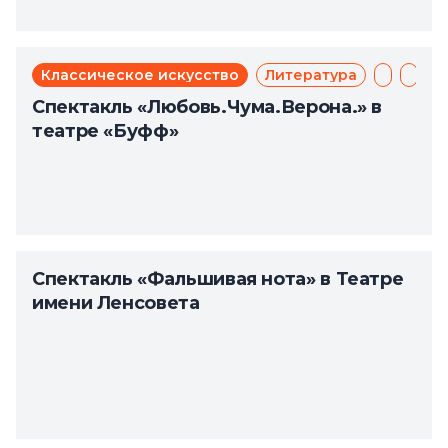
Классическое искусство
Литература
Мюзикл
Теат
Спектакль «Любовь.Чума.Верона.» в
театре «Буфф»
Спектакль «Фальшивая нота» в Театре
имени Ленсовета