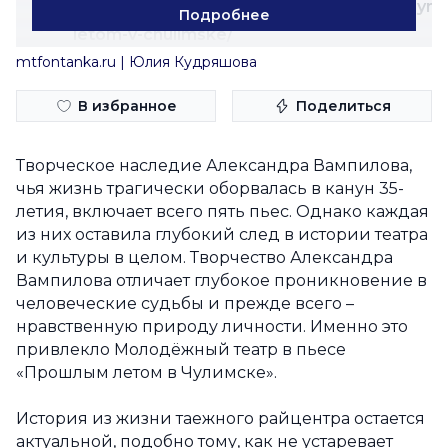
https://mtfontanka.ru/perfomance/proshlym-
Подробнее
letom-v-chulimske/
mtfontanka.ru | Юлия Кудряшова
В избранное
Поделиться
Творческое наследие Александра Вампилова,
чья жизнь трагически оборвалась в канун 35-
летия, включает всего пять пьес. Однако каждая
из них оставила глубокий след в истории театра
и культуры в целом. Творчество Александра
Вампилова отличает глубокое проникновение в
человеческие судьбы и прежде всего –
нравственную природу личности. Именно это
привлекло Молодёжный театр в пьесе
«Прошлым летом в Чулимске».
История из жизни таежного райцентра остается
актуальной, подобно тому, как не устаревает