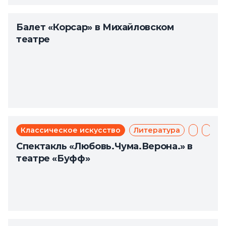
Балет «Корсар» в Михайловском
театре
Классическое искусство
Литература
Мюзикл
Теат
Спектакль «Любовь.Чума.Верона.» в
театре «Буфф»