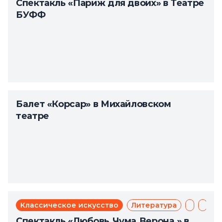
Спектакль «Париж для двоих» в Театре
БУФФ
Балет «Корсар» в Михайловском
театре
Классическое искусство
Литература
Мюзикл
Теат
Спектакль «Любовь.Чума.Верона.» в