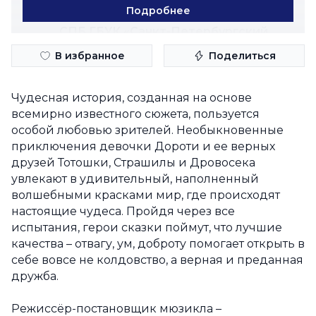
Организаторы
Подробнее
СПБ ГБУК «Санкт-Петербургский
Государственный Музыкально-
Драматический Театр «БУФФ»
В избранное
Поделиться
Контакты
Чудесная история, созданная на основе
всемирно известного сюжета, пользуется
Заневский пр-т., 26, Санкт-Петербург
особой любовью зрителей. Необыкновенные
buffspb.ru
приключения девочки Дороти и ее верных
друзей Тотошки, Страшилы и Дровосека
увлекают в удивительный, наполненный
волшебными красками мир, где происходят
настоящие чудеса. Пройдя через все
испытания, герои сказки поймут, что лучшие
качества – отвагу, ум, доброту помогает открыть в
себе вовсе не колдовство, а верная и преданная
дружба.
Режиссёр-постановщик мюзикла –