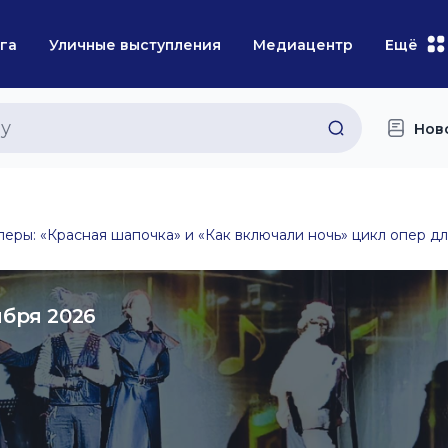
га
Уличные выступления
Медиацентр
Ещё
Нов
еры: «Красная шапочка» и «Как включали ночь» цикл опер дл
ября 2026