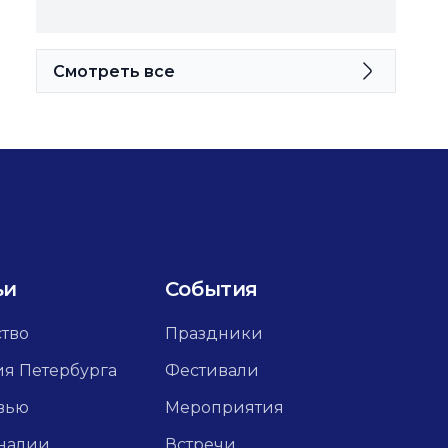
Смотреть все
ьи
События
ство
Праздники
ия Петербурга
Фестивали
вью
Мероприятия
налии
Встречи