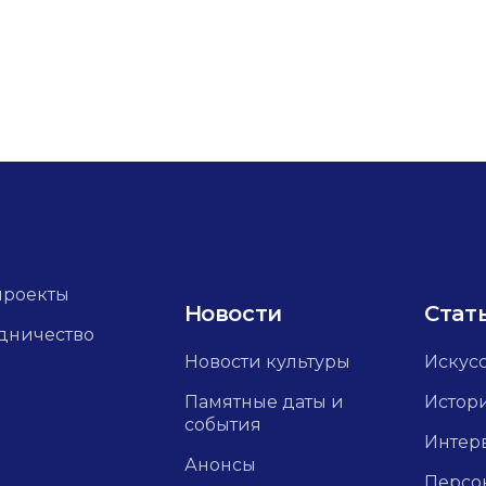
проекты
Новости
Стат
дничество
Новости культуры
Искус
Памятные даты и
Истор
события
Интер
Анонсы
Персо