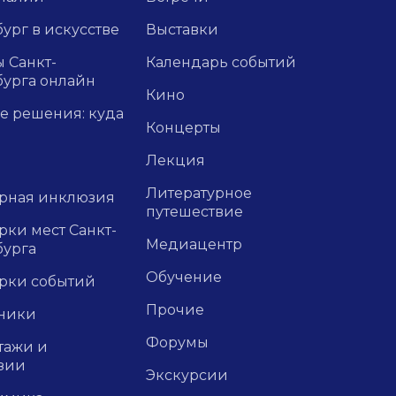
ург в искусстве
Выставки
 Санкт-
Календарь событий
бурга онлайн
Кино
е решения: куда
Концерты
Лекция
Литературное
урная инклюзия
путешествие
ки мест Санкт-
Медиацентр
бурга
Обучение
рки событий
Прочие
ники
Форумы
тажи и
зии
Экскурсии