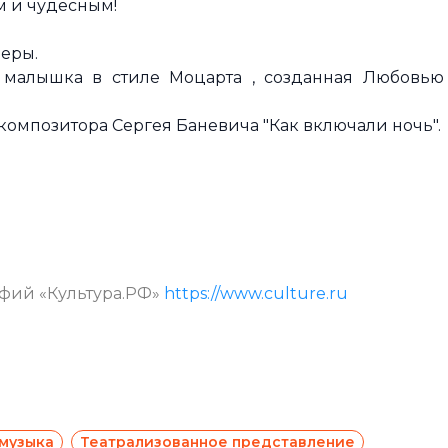
м и чудесным!
еры.
 малышка в стиле Моцарта , созданная Любовью
композитора Сергея Баневича "Как включали ночь".
афий «Культура.РФ»
https://www.culture.ru
музыка
Театрализованное представление