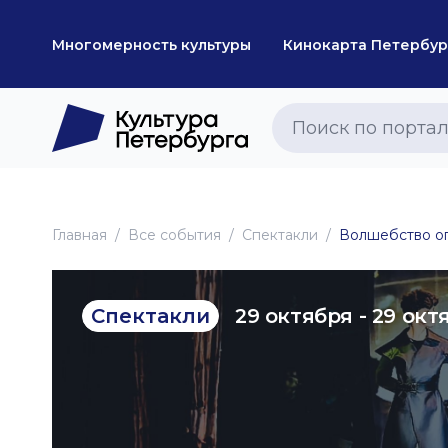
Многомерность культуры
Кинокарта Петербур
Главная
Все события
Спектакли
Волшебство оп
29 октября - 29 окт
Спектакли