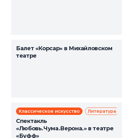
Балет «Корсар» в Михайловском
театре
Классическое искусство
Литература
Мюзи
Те
Спектакль
«Любовь.Чума.Верона.» в театре
«Буфф»