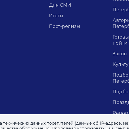
Для СМИ
Петерб
Итоги
Авторы
Пост-релизы
Петер
Готовы
пойти
Закон
Культ
Подбор
Петер
Подбо
Празд
Репор
рецен
м»
, 2023
ра технических данных посетителей (данные об IP-адресе, ме
ачества обслуживания. Продолжая использовать наш сайт, 