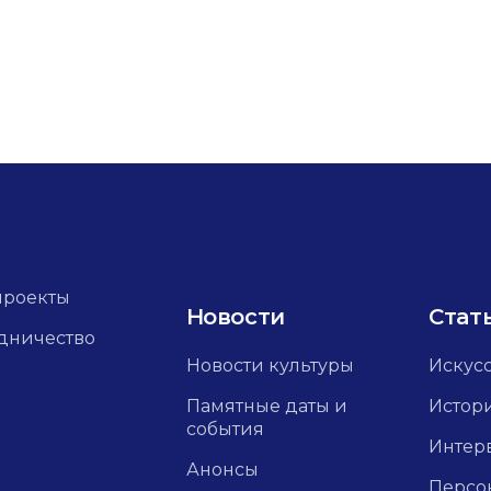
проекты
Новости
Стат
дничество
Новости культуры
Искус
Памятные даты и
Истор
события
Интер
Анонсы
Персо