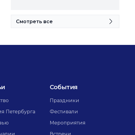
Смотреть все
ьи
События
ство
Праздники
ия Петербурга
Фестивали
вью
Мероприятия
налии
Встречи