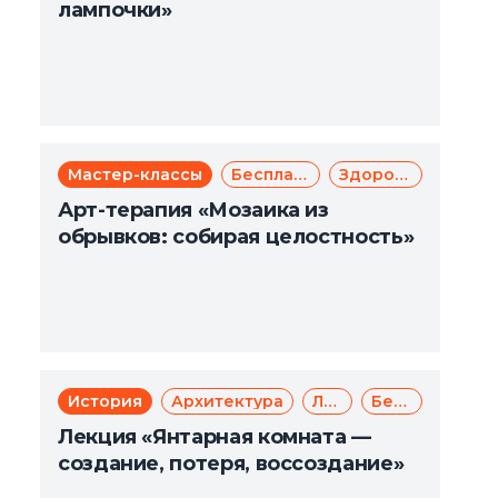
лампочки»
Мастер-классы
Бесплатно
Здоровье
Арт-терапия «Мозаика из
обрывков: собирая целостность»
История
Архитектура
Лекции
Бесплатно
Лекция «Янтарная комната —
создание, потеря, воссоздание»