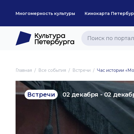
Многомерность культуры
Кинокарта Петербур
Главная
Все события
Встречи
Час истории «Мо
02 декабря - 02 декаб
Встречи