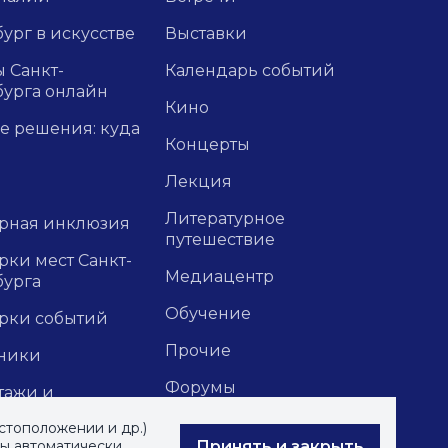
ург в искусстве
Выставки
 Санкт-
Календарь событий
бурга онлайн
Кино
е решения: куда
Концерты
Лекция
Литературное
урная инклюзия
путешествие
ки мест Санкт-
Медиацентр
бурга
Обучение
рки событий
Прочие
ники
Форумы
тажи и
зии
Экскурсии
стоположении и др.)
Принять и закрыть
вы автоматически