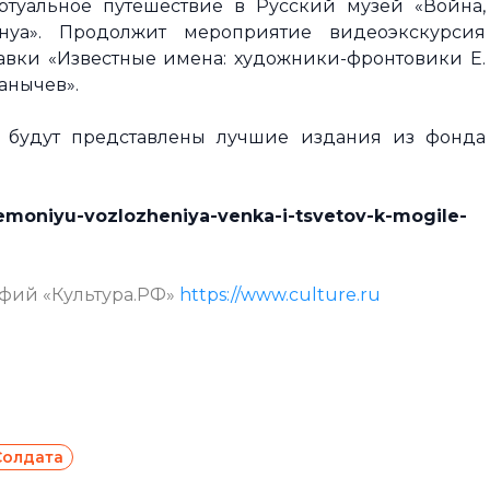
ртуальное путешествие в Русский музей «Война,
нуа». Продолжит мероприятие видеоэкскурсия
авки «Известные имена: художники-фронтовики Е.
анычев».
 будут представлены лучшие издания из фонда
seremoniyu-vozlozheniya-venka-i-tsvetov-k-mogile-
афий «Культура.РФ»
https://www.culture.ru
Солдата