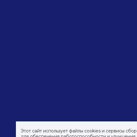
© СПб ГБУДПО
«Институт культурных програм
Этот сайт использует файлы cookies и сервисы сбо
для обеспечения работоспособности и улучшения к