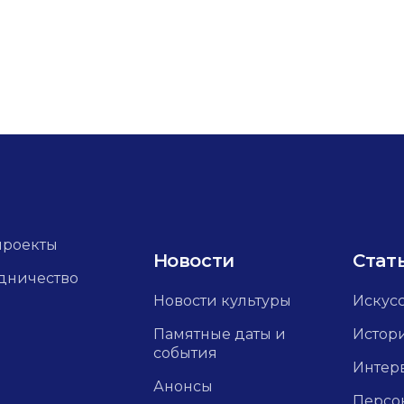
проекты
Новости
Стат
дничество
Новости культуры
Искус
Памятные даты и
Истор
события
Интер
Анонсы
Персо