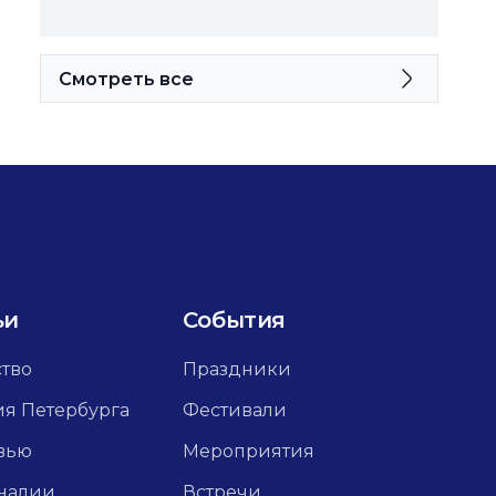
Смотреть все
ьи
События
ство
Праздники
ия Петербурга
Фестивали
вью
Мероприятия
налии
Встречи