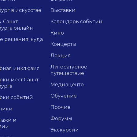
ург в искусстве
Выставки
 Санкт-
Календарь событий
бурга онлайн
Кино
е решения: куда
Концерты
Лекция
Литературное
урная инклюзия
путешествие
ки мест Санкт-
Медиацентр
бурга
Обучение
рки событий
Прочие
ники
Форумы
тажи и
зии
Экскурсии