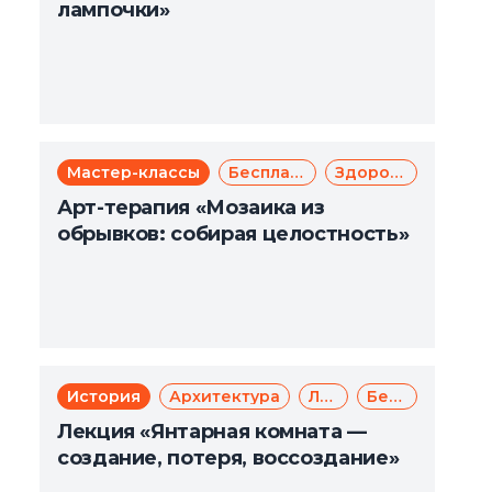
лампочки»
Мастер-классы
Бесплатно
Здоровье
Арт-терапия «Мозаика из
обрывков: собирая целостность»
История
Архитектура
Лекции
Бесплатно
Лекция «Янтарная комната —
создание, потеря, воссоздание»