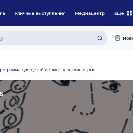
га
Уличные выступления
Медиацентр
Ещё
Нов
рограмма для детей «Ломоносовские игры»
6