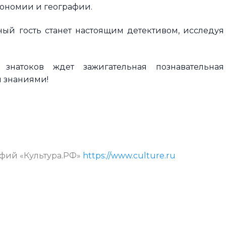
рономии и географии.
й гость станет настоящим детективом, исследуя
натоков ждет зажигательная познавательная
и знаниями!
афий «Культура.РФ»
https://www.culture.ru