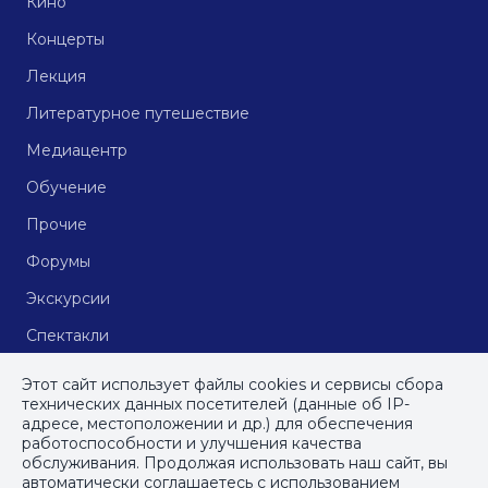
Кино
Концерты
Лекция
Литературное путешествие
Медиацентр
Обучение
Прочие
Форумы
Экскурсии
Спектакли
Кинопоказы
Этот сайт использует файлы cookies и сервисы сбора
технических данных посетителей (данные об IP-
адресе, местоположении и др.) для обеспечения
работоспособности и улучшения качества
© СПб ГБУДПО
«Институт культурных программ»
, 2023
обслуживания. Продолжая использовать наш сайт, вы
автоматически соглашаетесь с использованием