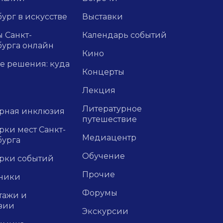
ург в искусстве
Выставки
 Санкт-
Календарь событий
бурга онлайн
Кино
е решения: куда
Концерты
Лекция
Литературное
урная инклюзия
путешествие
ки мест Санкт-
Медиацентр
бурга
Обучение
рки событий
Прочие
ники
Форумы
тажи и
зии
Экскурсии