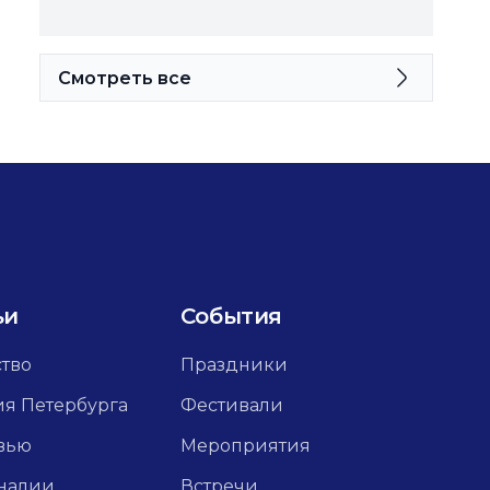
Смотреть все
ьи
События
ство
Праздники
ия Петербурга
Фестивали
вью
Мероприятия
налии
Встречи