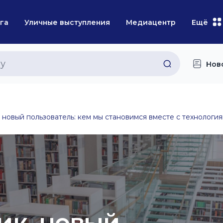
га
Уличные выступления
Медиацентр
Ещё
Нов
 новый пользователь: кем мы становимся вместе с технологи
6
ик, новый