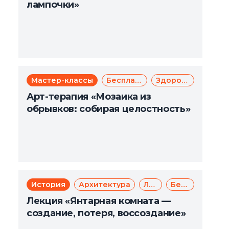
лампочки»
Мастер-классы
Бесплатно
Здоровье
Арт-терапия «Мозаика из
обрывков: собирая целостность»
История
Архитектура
Лекции
Бесплатно
Лекция «Янтарная комната —
создание, потеря, воссоздание»