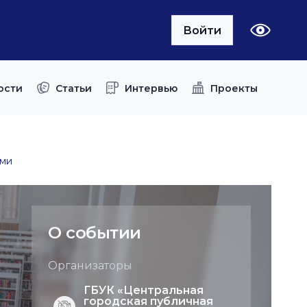
Войти
ости
Статьи
Интервью
Проекты
ями
О событии
Организаторы
ГБУК «Центральная
городская публичная