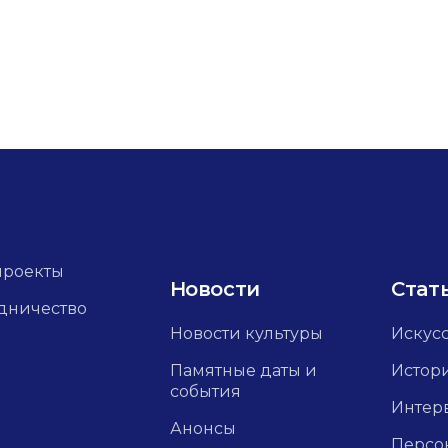
проекты
Новости
Стат
дничество
Новости культуры
Искус
Памятные даты и
Истор
события
Интер
Анонсы
Персо