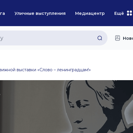
га
Уличные выступления
Медиацентр
Ещё
Нов
ижной выставки «Слово – ленинградцам!»
5