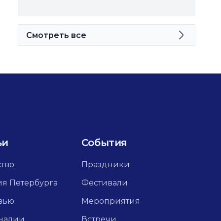
Смотреть все
ьи
События
ство
Праздники
ия Петербурга
Фестивали
вью
Мероприятия
налии
Встречи