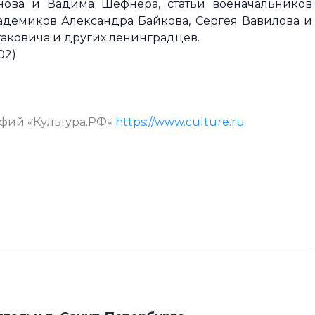
нова и Вадима Шефнера, статьи военачальников
адемиков Александра Байкова, Сергея Вавилова и
аковича и других ленинградцев.
02)
афий «Культура.РФ»
https://www.culture.ru