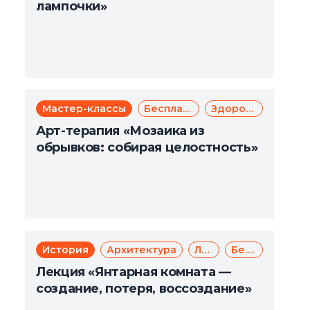
лампочки»
Мастер-классы
Бесплатно
Здоровье
Арт-терапия «Мозаика из
обрывков: собирая целостность»
История
Архитектура
Лекции
Бесплатно
Лекция «Янтарная комната —
создание, потеря, воссоздание»