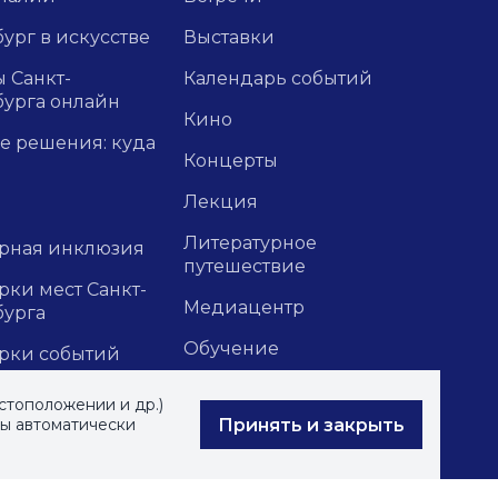
ург в искусстве
Выставки
 Санкт-
Календарь событий
бурга онлайн
Кино
е решения: куда
Концерты
Лекция
Литературное
урная инклюзия
путешествие
ки мест Санкт-
Медиацентр
бурга
Обучение
рки событий
Прочие
ники
стоположении и др.)
Принять и закрыть
вы автоматически
Форумы
тажи и
зии
Экскурсии