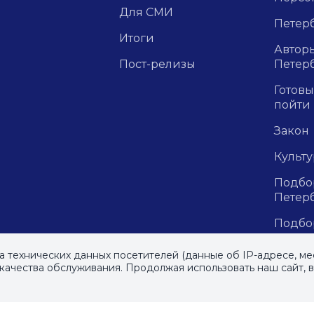
Для СМИ
Петерб
Итоги
Авторы
Пост-релизы
Петер
Готовы
пойти
Закон
Культ
Подбор
Петер
Подбо
Празд
ра технических данных посетителей (данные об IP-адресе, ме
ачества обслуживания. Продолжая использовать наш сайт, 
Репор
.
рецен
м»
, 2023