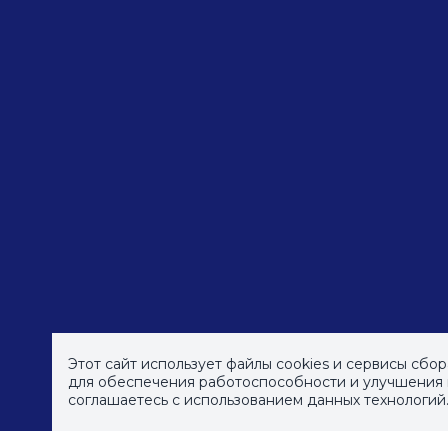
Этот сайт использует файлы cookies и сервисы сбо
для обеспечения работоспособности и улучшения к
соглашаетесь с использованием данных технологий
© СПб ГБУДПО
«Институт культурных програм