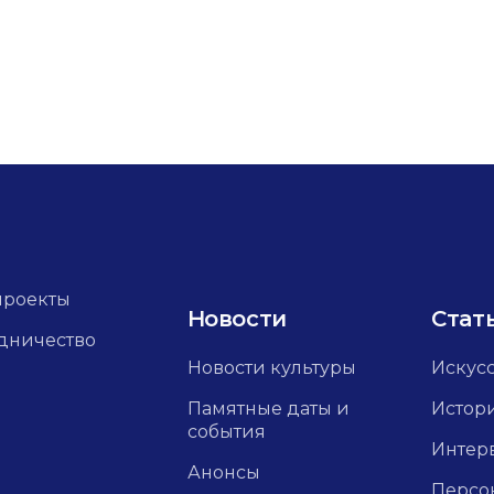
проекты
Новости
Стат
дничество
Новости культуры
Искус
Памятные даты и
Истор
события
Интер
Анонсы
Персо