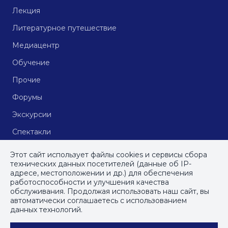
Лекция
Литературное путешествие
Медиацентр
Обучение
Прочие
Форумы
Экскурсии
Спектакли
Кинопоказы
Этот сайт использует файлы cookies и сервисы сбора
технических данных посетителей (данные об IP-
адресе, местоположении и др.) для обеспечения
работоспособности и улучшения качества
© СПб ГБУДПО
«Институт культурных программ»
, 2023
обслуживания. Продолжая использовать наш сайт, вы
автоматически соглашаетесь с использованием
ПОЛИТИКА КОНФИДЕНЦИАЛЬНОСТИ
данных технологий.
ПОЛЬЗОВАТЕЛЬСКОЕ СОГЛАШЕНИЕ