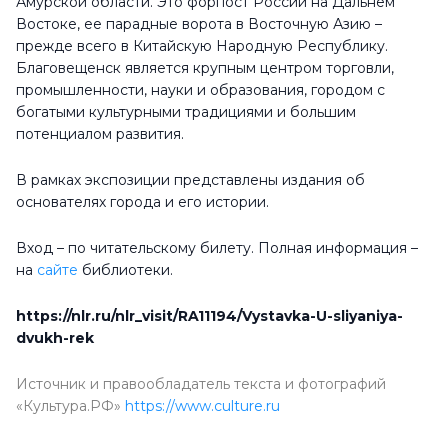
Амурской области. Это форпост России на Дальнем
Востоке, ее парадные ворота в Восточную Азию –
прежде всего в Китайскую Народную Республику.
Благовещенск является крупным центром торговли,
промышленности, науки и образования, городом с
богатыми культурными традициями и большим
потенциалом развития.
В рамках экспозиции представлены издания об
основателях города и его истории.
Вход – по читательскому билету. Полная информация –
на
сайте
библиотеки.
https://nlr.ru/nlr_visit/RA11194/Vystavka-U-sliyaniya-
dvukh-rek
Источник и правообладатель текста и фотографий
«Культура.РФ»
https://www.culture.ru