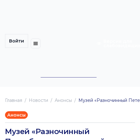
Многомерность
Кинокарта
культуры
Петербурга
Уличные
Медиацентр
выступления
Войти
Календарь
Куда
Версия для
слабовидящи
событий
пойти
Cотрудничество
Инклюзия
Билеты
Конкурсы
Главная
Новоcти
Анонсы
Музей «Разночинный Петер
Анонсы
Музей «Разночинный