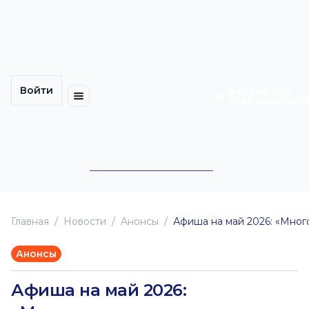
Многомерность
Кинокарта
культуры
Петербурга
Уличные
Медиацентр
выступления
Войти
Календарь
Куда
Версия для
слабовидящи
событий
пойти
Cотрудничество
Инклюзия
Билеты
Конкурсы
Главная
Новоcти
Анонсы
Афиша на май 2026: «Мног
Анонсы
Афиша на май 2026: