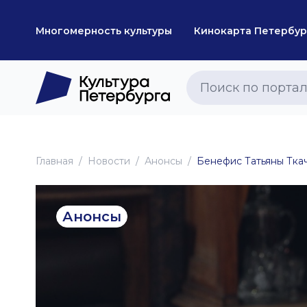
Многомерность культуры
Кинокарта Петербур
Главная
Новоcти
Анонсы
Бенефис Татьяны Тка
Анонсы