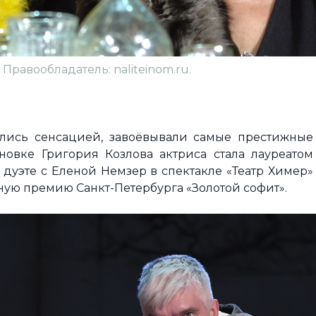
 Правообладатель: naliteinom.ru.
ились сенсацией, завоёвывали самые престижные
новке Григория Козлова актриса стала лауреатом
 дуэте с Еленой Немзер в спектакле «Театр Химер»
ую премию Санкт-Петербурга «Золотой софит».