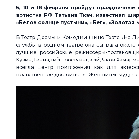
5, 10 и 18 февраля пройдут праздничные 
артистка РФ Татьяна Ткач, известная ши
«Белое солнце пустыни», «Бег»,
«Золотая м
В Театр Драмы и Комедии (ныне Театр «На Лит
службы в родном театре она сыграла около 
лучшие российские режиссеры-постановщик
Кузин, Геннадий Тростянецкий, Яков Хамарме
всегда центр притяжения как для актёрс
нравственное достоинство Женщины, мудрость 