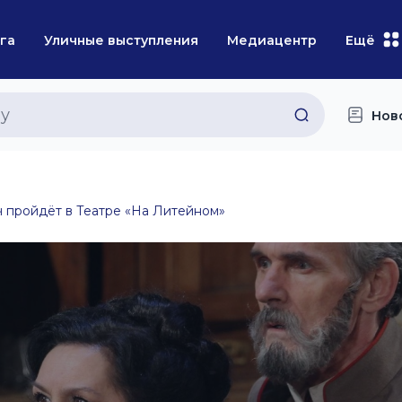
га
Уличные выступления
Медиацентр
Ещё
Нов
ч пройдёт в Театре «На Литейном»