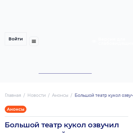
Многомерность
Кинокарта
культуры
Петербурга
Уличные
Медиацентр
выступления
Войти
Календарь
Куда
Версия для
слабовидящи
событий
пойти
Cотрудничество
Инклюзия
Билеты
Конкурсы
Главная
Новоcти
Анонсы
Большой театр кукол озву
Анонсы
Большой театр кукол озвучил