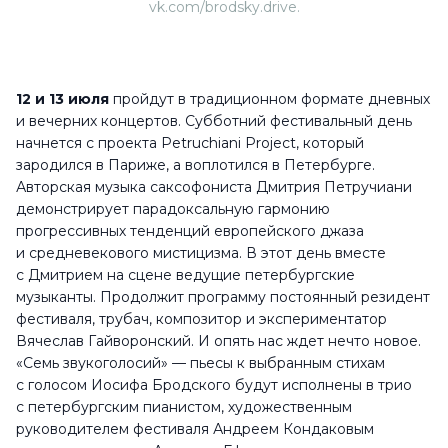
vk.com/brodsky.drive.
12 и 13 июля
пройдут в традиционном формате дневных
и вечерних концертов. Субботний фестивальный день
начнется с проекта Petruchiani Project, который
зародился в Париже, а воплотился в Петербурге.
Авторская музыка саксофониста Дмитрия Петручиани
демонстрирует парадоксальную гармонию
прогрессивных тенденций европейского джаза
и средневекового мистицизма. В этот день вместе
с Дмитрием на сцене ведущие петербургские
музыканты. Продолжит программу постоянный резидент
фестиваля, трубач, композитор и экспериментатор
Вячеслав Гайворонский. И опять нас ждет нечто новое.
«Семь звукоголосий» — пьесы к выбранным стихам
с голосом Иосифа Бродского будут исполнены в трио
с петербургским пианистом, художественным
руководителем фестиваля Андреем Кондаковым