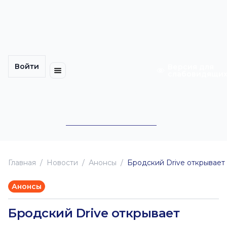
Многомерность
Кинокарта
культуры
Петербурга
Уличные
Медиацентр
выступления
Войти
Календарь
Куда
Версия для
слабовидящи
событий
пойти
Cотрудничество
Инклюзия
Билеты
Конкурсы
Главная
Новоcти
Анонсы
Бродский Drive открывает
Анонсы
Бродский Drive открывает