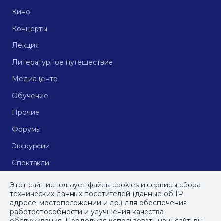
Кино
Концерты
Лекция
Литературное путешествие
Медиацентр
Обучение
Прочие
Форумы
Экскурсии
Спектакли
Кинопоказы
Этот сайт использует файлы cookies и сервисы сбора
технических данных посетителей (данные об IP-
адресе, местоположении и др.) для обеспечения
работоспособности и улучшения качества
© СПб ГБУДПО
«Институт культурных программ»
, 2023
обслуживания. Продолжая использовать наш сайт, вы