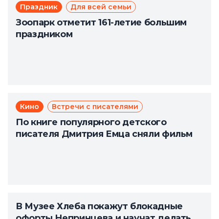
Праздник
Для всей семьи
Зоопарк отметит 161-летие большим
праздником
Кино
Встречи с писателями
По книге популярного детского
писателя Дмитрия Емца сняли фильм
В Музее Хлеба покажут блокадные
офорты Непринцева и научат делать