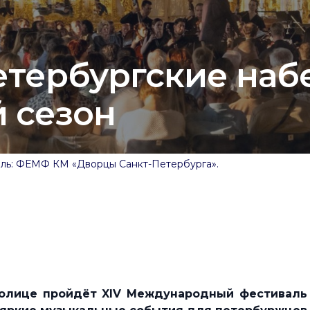
етербургские на
й сезон
ель: ФЕМФ КМ «Дворцы Санкт-Петербурга».
толице пройдёт XIV Международный фестиваль