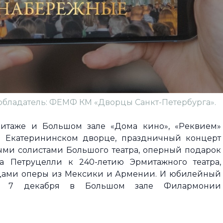
обладатель: ФЕМФ КМ «Дворцы Санкт-Петербурга».
митаже и Большом зале «Дома кино», «Реквием»
 Екатерининском дворце, праздничный концерт
ыми солистами Большого театра, оперный подарок
ра Петруцелли к 240-летию Эрмитажного театра,
дами оперы из Мексики и Армении. И юбилейный
» 7 декабря в Большом зале Филармонии