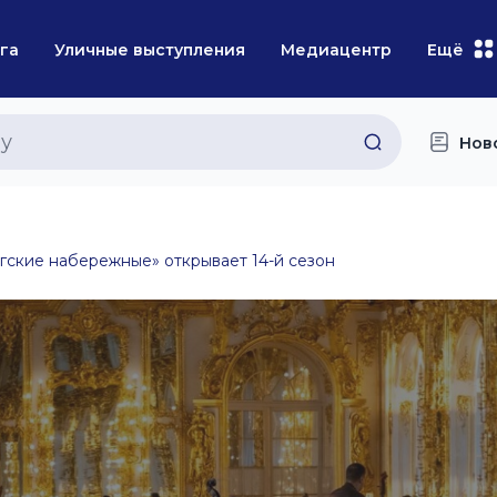
га
Уличные выступления
Медиацентр
Ещё
Нов
гские набережные» открывает 14-й сезон