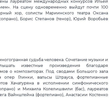
ены лауреатом международных конкурсов Ильей
ием». На сцену одновременно выйдут почти 100
ерный хор, солисты Мариинского театра Оксана
прано), Борис Степанов (тенор), Юрий Воробьёв
 многогранная судьба человека. Сочетание музыки и
слышать известные произведения благодаря
мов о композиторах. Под сводами Большого зала
з опер Глинки, вальсы Штрауса, фортепианные
етов Хачатуряна в исполнении симфонического
опрано) и Михаила Колелишвили (бас), лауреатов
га Вайнштейна (фортепиано), Анастасии Костенко
.