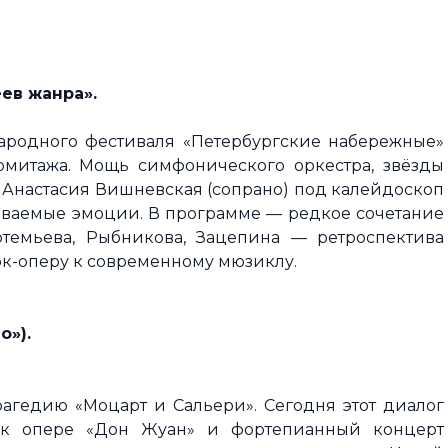
ев жанра».
ародного фестиваля «Петербургские набережные»
рмитажа. Мощь симфонического оркестра, звёзды
 Анастасия Вишневская (сопрано) под калейдоскоп
ваемые эмоции. В программе — редкое сочетание
ртемьева, Рыбникова, Зацепина — ретроспектива
ок-оперу к современному мюзиклу.
ло»
).
агедию «Моцарт и Сальери». Сегодня этот диалог
 к опере «Дон Жуан» и фортепианный концерт