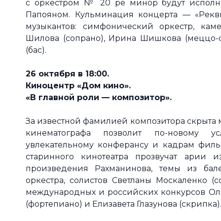
с оркестром № 20 ре минор будут исполн
Папояном. Кульминация концерта — «Рекв
музыкантов: симфонический оркестр, кам
Шилова (сопрано), Ирина Шишкова (меццо-со
(бас).
26 октября в 18:00.
Киноцентр «Дом кино»
.
«В главной роли — композитор».
За известной фамилией композитора скрыта
кинематографа позволит по-новому у
увлекательному конферансу и кадрам филь
старинного кинотеатра прозвучат арии и
произведения Рахманинова, темы из бал
оркестра, солистов Светланы Москаленко (с
международных и российских конкурсов Оле
(фортепиано) и Елизавета Глазунова (скрипка)