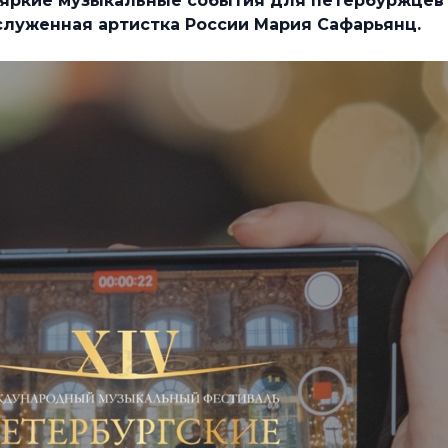
 яркие музыкальные события для петербуржцев
служенная
артистка
России Мария
Сафарьянц.