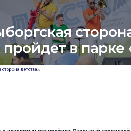
боргская сторона
 пройдет в парке
 сторона детства».
» в четвертый раз пройдет
Открытый городской