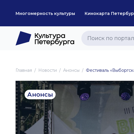
Многомерность культуры
Кинокарта Петербур
Главная
Новоcти
Анонсы
Фестиваль «Выборгска
Анонсы