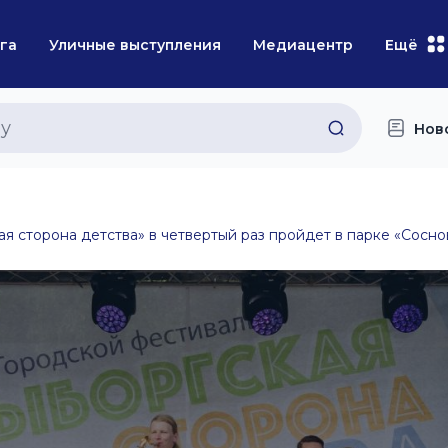
га
Уличные выступления
Медиацентр
Ещё
Нов
я сторона детства» в четвертый раз пройдет в парке «Сосно