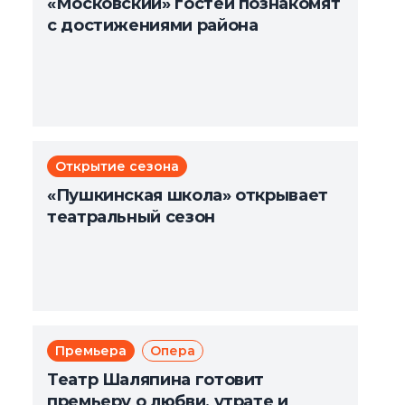
«Московский» гостей познакомят
с достижениями района
Открытие сезона
«Пушкинская школа» открывает
театральный сезон
Премьера
Опера
Театр Шаляпина готовит
премьеру о любви, утрате и