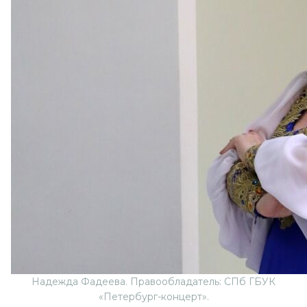
Надежда Фадеева. Правообладатель: СПб ГБУК
«Петербург-концерт».