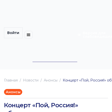
Многомерность
Кинокарта
культуры
Петербурга
Уличные
Медиацентр
выступления
Войти
Календарь
Куда
Версия для
слабовидящи
событий
пойти
Cотрудничество
Инклюзия
Билеты
Конкурсы
Главная
Новоcти
Анонсы
Концерт «Пой, Россия!» о
Анонсы
Концерт «Пой, Россия!»