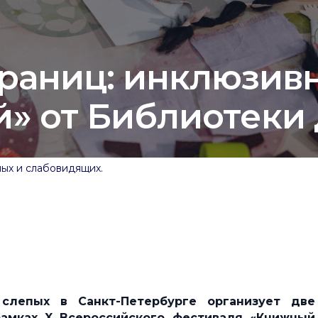
границ: инклюзив
» от Библиотеки
ых и слабовидящих.
слепых в Санкт-Петербурге организует две
амках X Всероссийского фестиваля «Книжный