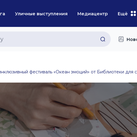
га
Уличные выступления
Медиацентр
Ещё
Нов
 инклюзивный фестиваль «Океан эмоций» от Библиотеки для 