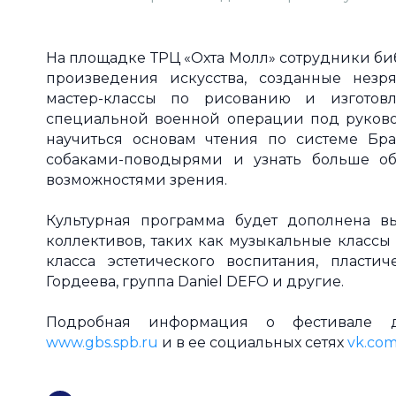
На площадке ТРЦ «Охта Молл» сотрудники би
произведения искусства, созданные незр
мастер-классы по рисованию и изготовл
специальной военной операции под руковод
научиться основам чтения по системе Брай
собаками-поводырями и узнать больше о
возможностями зрения.
Культурная программа будет дополнена в
коллективов, таких как музыкальные классы
класса эстетического воспитания, пласти
Гордеева, группа Daniel DEFO и другие.
Подробная информация о фестивале д
www.gbs.spb.ru
и в ее социальных сетях
vk.com