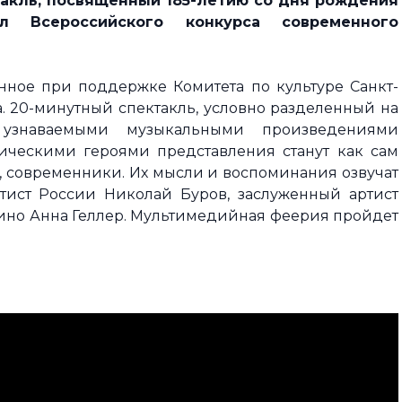
такль, посвящённый 185-летию со дня рождения
 Всероссийского конкурса современного
анное при поддержке Комитета по культуре Санкт-
. 20-минутный спектакль, условно разделенный на
 узнаваемыми музыкальными произведениями
рическими героями представления станут как сам
и, современники. Их мысли и воспоминания озвучат
ртист России Николай Буров, заслуженный артист
 кино Анна Геллер. Мультимедийная феерия пройдет