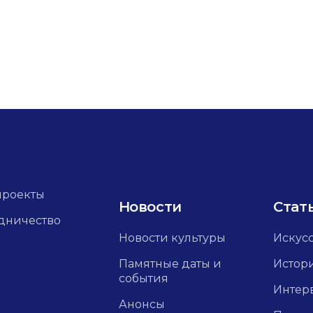
проекты
Новости
Стат
дничество
Новости культуры
Искус
Памятные даты и
Истор
события
Интер
Анонсы