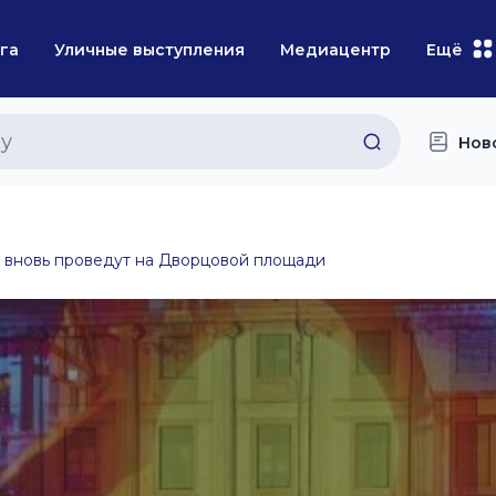
га
Уличные выступления
Медиацентр
Ещё
Нов
вновь проведут на Дворцовой площади