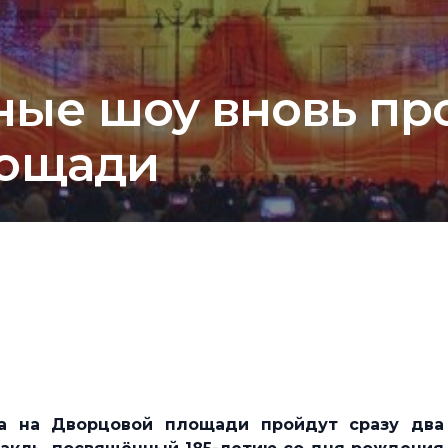
ые шоу вновь про
лощади
 на Дворцовой площади пройдут сразу два