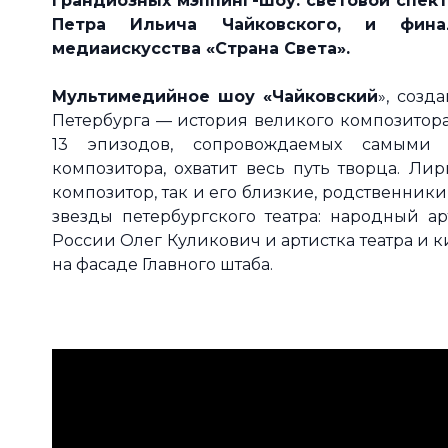
грандиозных мэппинг-шоу: световой спек
Петра Ильича Чайковского, и финал
медиаискусства «Страна Света».
Мультимедийное шоу «Чайковский
», созд
Петербурга — история великого композитора
13 эпизодов, сопровождаемых самыми
композитора, охватит весь путь творца. Ли
композитор, так и его близкие, родственник
звезды петербургского театра: народный а
России Олег Куликович и артистка театра и
на фасаде Главного штаба.