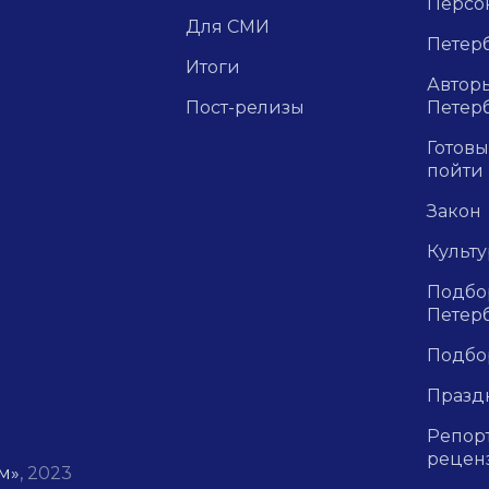
Персо
Для СМИ
Петерб
Итоги
Авторы
Пост-релизы
Петер
Готовы
пойти
Закон
Культ
Подбор
Петер
Подбо
Празд
Репор
рецен
м»
, 2023