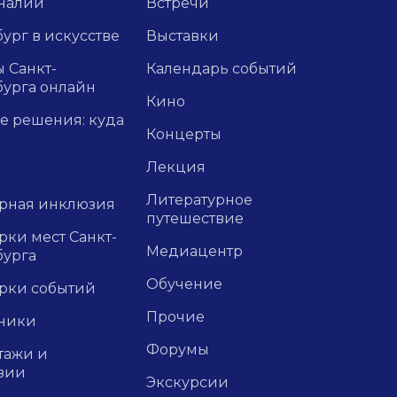
налии
Встречи
ург в искусстве
Выставки
 Санкт-
Календарь событий
бурга онлайн
Кино
е решения: куда
Концерты
Лекция
Литературное
урная инклюзия
путешествие
ки мест Санкт-
Медиацентр
бурга
Обучение
рки событий
Прочие
ники
Форумы
тажи и
зии
Экскурсии