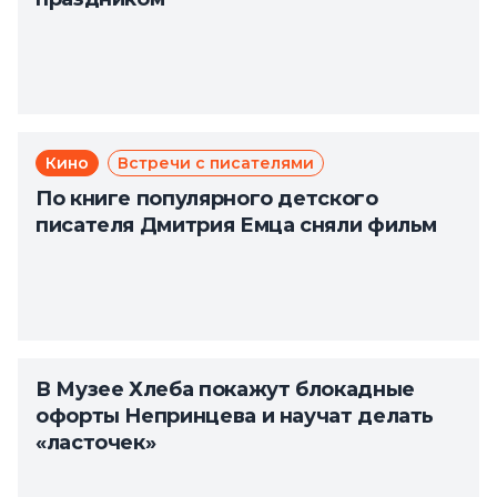
Кино
Встречи с писателями
По книге популярного детского
писателя Дмитрия Емца сняли фильм
В Музее Хлеба покажут блокадные
офорты Непринцева и научат делать
«ласточек»