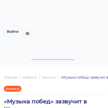
Многомерность
Кинокарта
культуры
Петербурга
Уличные
Медиацентр
выступления
Войти
Календарь
Куда
Версия для
слабовидящи
событий
пойти
Cотрудничество
Инклюзия
Билеты
Конкурсы
Главная
Новоcти
Анонсы
«Музыка побед» зазвучит
Анонсы
«Музыка побед» зазвучит в