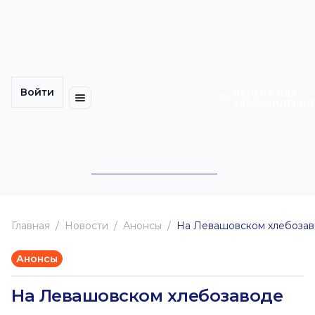
Многомерность
Кинокарта
культуры
Петербурга
Уличные
Медиацентр
выступления
Войти
Календарь
Куда
Версия для
слабовидящи
событий
пойти
Cотрудничество
Инклюзия
Билеты
Конкурсы
Главная
Новоcти
Анонсы
На Левашовском хлебозаво
Анонсы
На Левашовском хлебозаводе