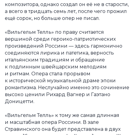
композитора, однако создал он её не в старости,
а всего в тридцать семь лет, после чего прожил
ещё сорок, но больше опер не писал.
«Вильгельм Телль» по праву считается
вершиной среди героико-патриотических
произведений Россини — здесь гармонично
соединяются лирика и патетика, верность
итальянским традициям и обращение
к подлинным швейцарским мелодиям
и ритмам. Опера стала прорывом
к исторической музыкальной драме эпохи
романтизма. Неслучайно именно это сочинение
высоко ценили Рихард Вагнер и Гаэтано
Доницетти.
«Вильгельм Телль» к тому же самая длинная
и масштабная опера Россини. В зале
Стравинского она будет представлена в двух