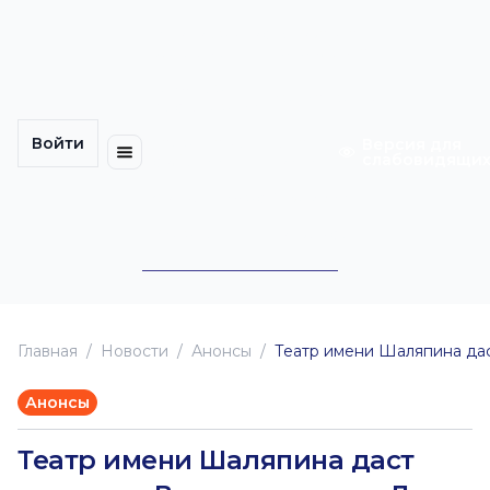
Многомерность
Кинокарта
культуры
Петербурга
Уличные
Медиацентр
выступления
Войти
Календарь
Куда
Версия для
слабовидящи
событий
пойти
Cотрудничество
Инклюзия
Билеты
Конкурсы
Главная
Новоcти
Анонсы
Театр имени Шаляпина дас
Анонсы
Театр имени Шаляпина даст