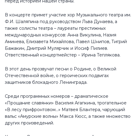
перед историей нашей страны.
В концерте примет участие хор Музыкального театра им.
Ф.И. Шаляпина под руководством Льва Дунаева, а
также солисты театра – лауреаты престижных
международных конкурсов: Анна Викулина, Назия
Аминева, Елизавета Михайлова, Павел Шнипов, Тигрий
Бажакин, Дмитрий Мулярчик и Иосиф Пилиев.
Ответственный концертмейстер – Ирина Теплякова.
В этот день прозвучат песни о Родине, о Великой
Отечественной войне, о героических подвигах
защитников блокадного Ленинграда.
Среди программных номеров – драматическое
«Прощание славянки» Василия Агапкина, трогательное
«В лесу прифронтовом…» Матвея Блантера, чарующий
вальс «Амурские волны» Макса Кюсс, а также множество
других произведений.