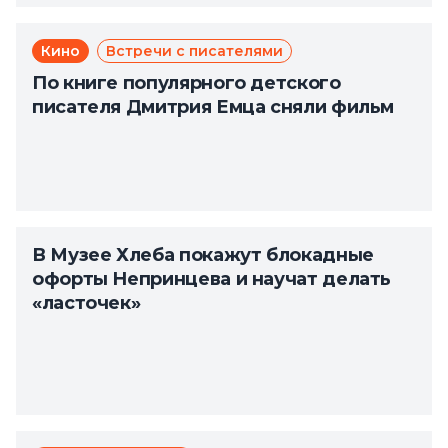
Кино
Встречи с писателями
По книге популярного детского
писателя Дмитрия Емца сняли фильм
В Музее Хлеба покажут блокадные
офорты Непринцева и научат делать
«ласточек»