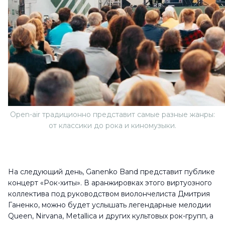
Open-air традиционно представит самые разные жанры:
от классики до рока и киномузыки.
На следующий день, Ganenko Band представит публике
концерт «Рок-хиты». В аранжировках этого виртуозного
коллектива под руководством виолончелиста Дмитрия
Ганенко, можно будет услышать легендарные мелодии
Queen, Nirvana, Metallica и других культовых рок-групп, а