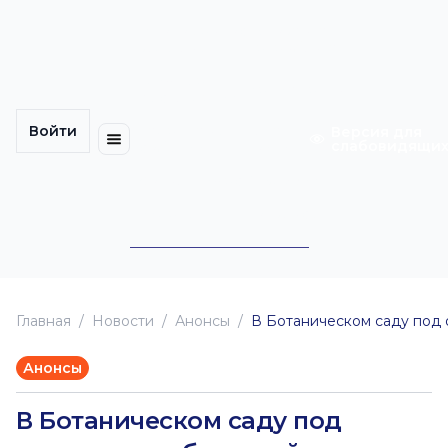
Многомерность
Кинокарта
культуры
Петербурга
Уличные
Медиацентр
выступления
Войти
Календарь
Куда
Версия для
слабовидящи
событий
пойти
Cотрудничество
Инклюзия
Билеты
Конкурсы
Главная
Новоcти
Анонсы
В Ботаническом саду под 
Анонсы
В Ботаническом саду под