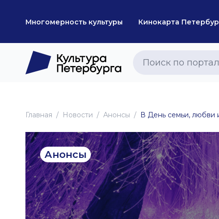
Многомерность культуры
Кинокарта Петербур
Главная
Новоcти
Анонсы
В День семьи, любви 
Анонсы