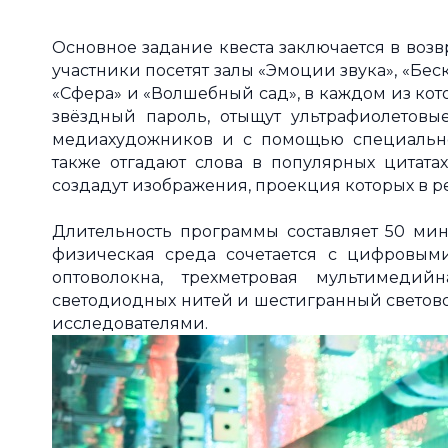
Основное задание квеста заключается в воз
участники посетят залы «Эмоции звука», «Беск
«Сфера» и «Волшебный сад», в каждом из кот
звёздный пароль, отыщут ультрафиолетовы
медиахудожников и с помощью специально
также отгадают слова в популярных цитата
создадут изображения, проекция которых в 
Длительность программы составляет 50 мину
физическая среда сочетается с цифровыми
оптоволокна, трехметровая мультимеди
светодиодных нитей и шестигранный светово
исследователями.