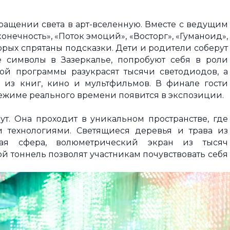
вращении света в арт-вселенную. Вместе с ведущим
онечность», «Поток эмоций», «Восторг», «Гуманоид»,
орых спрятаны подсказки. Дети и родители соберут
е символы в Зазеркалье, попробуют себя в роли
й программы разукрасят тысячи светодиодов, а
х из книг, кино и мультфильмов. В финале гости
режиме реального времени появится в экспозиции.
т. Она проходит в уникальном пространстве, где
 технологиями. Светящиеся деревья и трава из
йная сфера, волюметрический экран из тысяч
й тоннель позволят участникам почувствовать себя