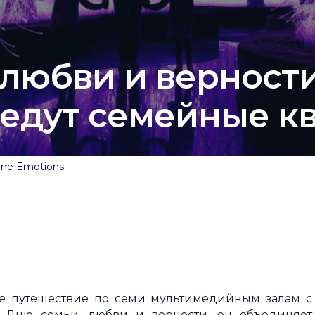
 любви и верности
ведут семейные к
ne Emotions.
ое путешествие по семи мультимедийным залам с
 Дню семьи, любви и верности, он объединяет