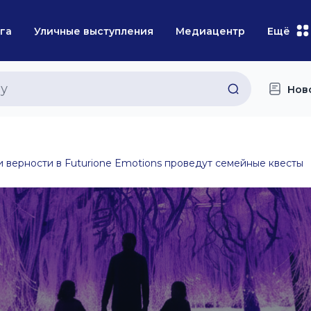
га
Уличные выступления
Медиацентр
Ещё
Нов
и верности в Futurione Emotions проведут семейные квесты