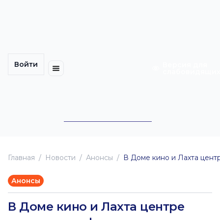
Многомерность
Кинокарта
культуры
Петербурга
Уличные
Медиацентр
выступления
Войти
Календарь
Куда
Версия для
слабовидящи
событий
пойти
Cотрудничество
Инклюзия
Билеты
Конкурсы
Главная
Новоcти
Анонсы
В Доме кино и Лахта центр
Анонсы
В Доме кино и Лахта центре