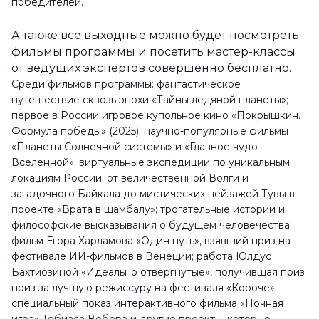
победителей.
А также все выходные можно будет посмотреть
фильмы программы и посетить мастер-классы
от ведущих экспертов совершенно бесплатно.
Среди фильмов программы: фантастическое
путешествие сквозь эпохи «Тайны ледяной планеты»;
первое в России игровое купольное кино «Покрышкин.
Формула победы» (2025); научно-популярные фильмы
«Планеты Солнечной системы» и «Главное чудо
Вселенной»; виртуальные экспедиции по уникальным
локациям России: от величественной Волги и
загадочного Байкала до мистических пейзажей Тувы в
проекте «Врата в шамбалу»; трогательные истории и
философские высказывания о будущем человечества;
фильм Егора Харламова «Один путь», взявший приз на
фестивале ИИ-фильмов в Венеции; работа Юлдус
Бахтиозиной «Идеально отвергнутые», получившая приз
приз за лучшую режиссуру на фестиваля «Короче»;
специальный показ интерактивного фильма «Ночная