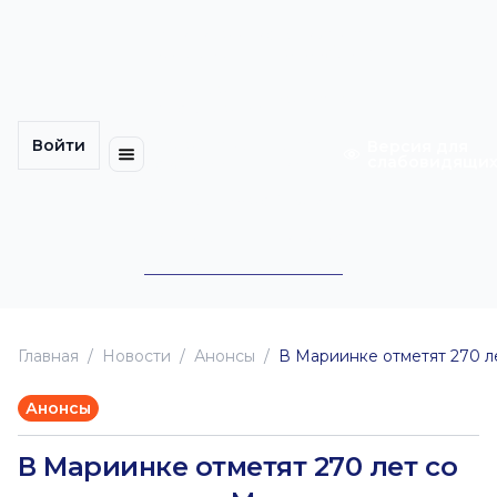
Многомерность
Кинокарта
культуры
Петербурга
Уличные
Медиацентр
выступления
Войти
Календарь
Куда
Версия для
слабовидящи
событий
пойти
Cотрудничество
Инклюзия
Билеты
Конкурсы
Главная
Новоcти
Анонсы
В Мариинке отметят 270 л
Анонсы
В Мариинке отметят 270 лет со