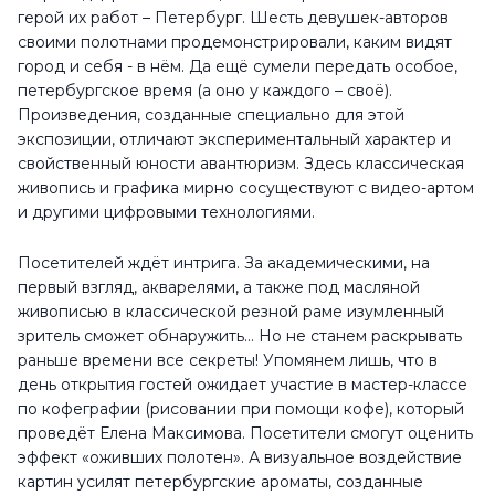
герой их работ – Петербург. Шесть девушек-авторов
своими полотнами продемонстрировали, каким видят
город и себя - в нём. Да ещё сумели передать особое,
петербургское время (а оно у каждого – своё).
Произведения, созданные специально для этой
экспозиции, отличают экспериментальный характер и
свойственный юности авантюризм. Здесь классическая
живопись и графика мирно сосуществуют с видео-артом
и другими цифровыми технологиями.
Посетителей ждёт интрига. За академическими, на
первый взгляд, акварелями, а также под масляной
живописью в классической резной раме изумленный
зритель сможет обнаружить… Но не станем раскрывать
раньше времени все секреты! Упомянем лишь, что в
день открытия гостей ожидает участие в мастер-классе
по кофеграфии (рисовании при помощи кофе), который
проведёт Елена Максимова. Посетители смогут оценить
эффект «оживших полотен». А визуальное воздействие
картин усилят петербургские ароматы, созданные