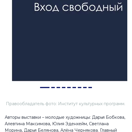
Правообладатель фото: Институт культурных программ.
Авторы выставки – молодые художницы: Дарья Бобкова,
Алевтина Максимова, Юлия Эденхейм, Светлана
Морина, Дарья Белянова, Алёна Чернякова. Главный