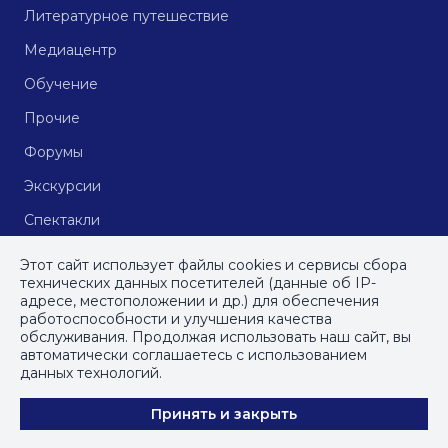
Литературное путешествие
Медиацентр
Обучение
Прочие
Форумы
Экскурсии
Спектакли
Кинопоказы
Этот сайт использует файлы cookies и сервисы сбора
технических данных посетителей (данные об IP-
адресе, местоположении и др.) для обеспечения
работоспособности и улучшения качества
© СПб ГБУДПО
«Институт культурных программ»
, 2023
обслуживания. Продолжая использовать наш сайт, вы
автоматически соглашаетесь с использованием
ПОЛИТИКА КОНФИДЕНЦИАЛЬНОСТИ
данных технологий.
ПОЛЬЗОВАТЕЛЬСКОЕ СОГЛАШЕНИЕ
Принять и закрыть
КАРТА САЙТА