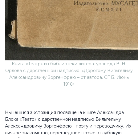
Книга «Театр» из библиотеки литературоведа В. Н.
Орлова с дарственной надписью: «Дорогому Вильгельму
Александровичу Зоргенфрею – от автора. СПБ. Июнь
1916»
Нынешняя экспозиция посвящена книге Александра
Блока «Театр» с дарственной надписью Вильгельму
Александровичу Зоргенфрею - поэту и переводчику. Их
личное знакомство, перешедшее позже в глубокую