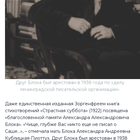
Друг Блока был арестован в 1938 года по «делу
ленинградской писательской организации».
Даже единственная изданная Зоргенфреем книга
стихотворений «Страстная суббота» (1922) посвящена
«благословенной памяти Александра Александровича
Блока». «Чище, глубже Вас никто еще не писал о
Саше…», – отмечала мать Блока Александра Андреевна
Кублицкая-Пиоттух. Друг Блока был арестован в 1938