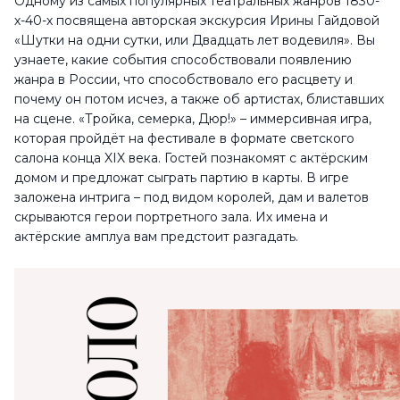
Одному из самых популярных театральных жанров 1830-
х-40-х посвящена авторская экскурсия Ирины Гайдовой
«Шутки на одни сутки, или Двадцать лет водевиля». Вы
узнаете, какие события способствовали появлению
жанра в России, что способствовало его расцвету и
почему он потом исчез, а также об артистах, блиставших
на сцене. «Тройка, семерка, Дюр!» – иммерсивная игра,
которая пройдёт на фестивале в формате светского
салона конца XIX века. Гостей познакомят с актёрским
домом и предложат сыграть партию в карты. В игре
заложена интрига – под видом королей, дам и валетов
скрываются герои портретного зала. Их имена и
актёрские амплуа вам предстоит разгадать.