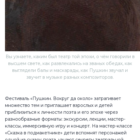
Вы узнаете, каким был театр той эпохи, о чём говорили в
высшем свете, как развлекались на званых обедах, как
выглядели балы и маскарады, как Пушкин звучал и
звучит в музыке разных композиторов.
Фестиваль «Пушкин. Вокруг да около» затрагивает
множество тем и приглашает взрослых и детей
приблизиться к личности поэта и его эпохе через
разнообразные форматы: экскурсии, лекции, мастер-
классы, иммерсивную игру и концерт. На мастер-классе
«Сказка в подмакетнике» дети вспомнят персонажей
одной из сказок поэта, узнают секреты театральной