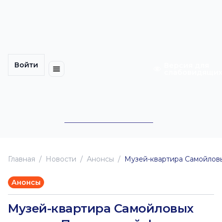
Многомерность
Кинокарта
культуры
Петербурга
Уличные
Медиацентр
выступления
Войти
Календарь
Куда
Версия для
слабовидящи
событий
пойти
Cотрудничество
Инклюзия
Билеты
Конкурсы
Главная
Новоcти
Анонсы
Музей-квартира Самойлов
Анонсы
Музей-квартира Самойловых