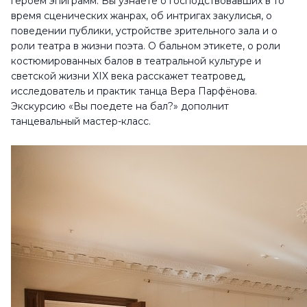
героем эпиграмм. Вы узнаете о господствовавших в то
время сценических жанрах, об интригах закулисья, о
поведении публики, устройстве зрительного зала и о
роли театра в жизни поэта. О бальном этикете, о роли
костюмированных балов в театральной культуре и
светской жизни XIX века расскажет театровед,
исследователь и практик танца Вера Парфёнова.
Экскурсию «Вы поедете на бал?» дополнит
танцевальный мастер-класс.