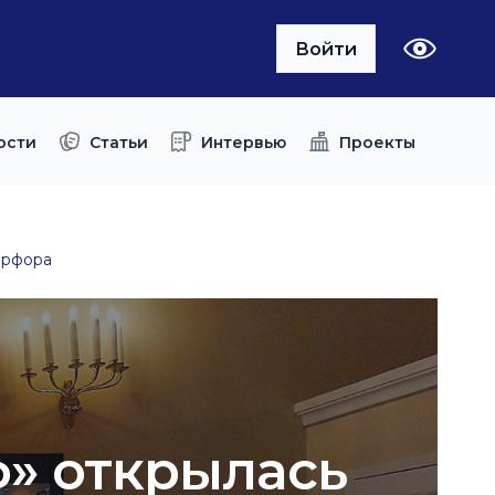
Войти
ости
Статьи
Интервью
Проекты
арфора
ф» открылась