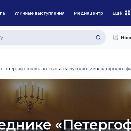
га
Уличные выступления
Медиацентр
Ещё
Нов
 «Петергоф» открылась выставка русского императорского ф
веднике «Петерго