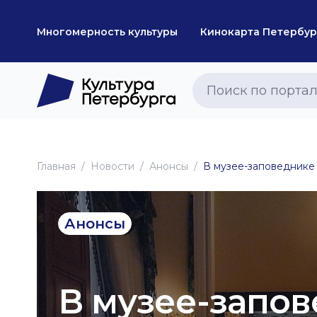
Многомерность культуры
Кинокарта Петербур
Главная
Новоcти
Анонсы
В музее-заповеднике
Анонсы
В музее-запо