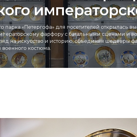
ского императорс
 парка «Петергофа» для посетителей открылась вы
ператорскому фарфору с батальными сценами и вое
ляд на искусство и историю, объединяя шедевры ф
военного костюма.