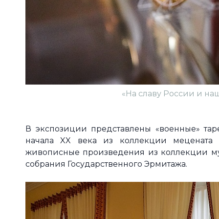
«На славу России и н
В экспозиции представлены «военные» тар
начала XX века из коллекции мецената 
живописные произведения из коллекции муз
собрания Государственного Эрмитажа.