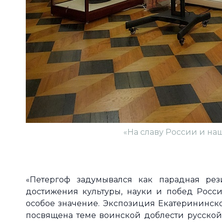
«На славу России и н
«Петергоф задумывался как парадная рези
достижения культуры, науки и побед Росс
особое значение. Экспозиция Екатерининско
посвящена теме воинской доблести русской 