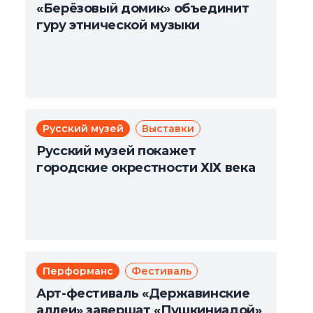
«Берёзовый домик» объединит
гуру этнической музыки
Русский музей
Выставки
Русский музей покажет
городские окрестности ХIХ века
Перформанс
Фестиваль
Арт-фестиваль «Державинские
аллеи» завершат «Пушкиниадой»