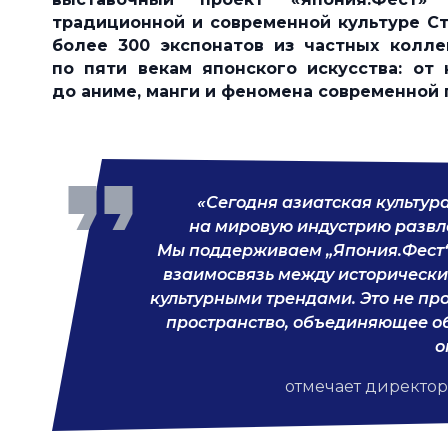
традиционной и современной культуре С
более 300 экспонатов из частных колл
по пяти векам японского искусства: от
до аниме, манги и феномена современной 
«Сегодня азиатская культур
на мировую индустрию развле
Мы поддерживаем „Япония.Фест“ 
взаимосвязь между историческ
культурными трендами. Это не пр
пространство, объединяющее об
о
отмечает директор