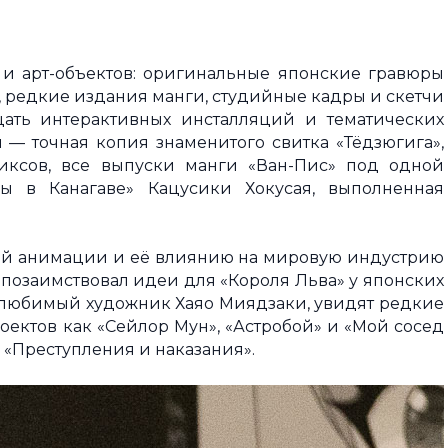
и арт-объектов: оригинальные японские гравюры
в, редкие издания манги, студийные кадры и скетчи
цать интерактивных инсталляций и тематических
 — точная копия знаменитого свитка «Тёдзюгига»,
иксов, все выпуски манги «Ван-Пис» под одной
 в Канагаве» Кацусики Хокусая, выполненная
ой анимации и её влиянию на мировую индустрию
 позаимствовал идеи для «Короля Льва» у японских
любимый художник Хаяо Миядзаки, увидят редкие
оектов как «Сейлор Мун», «Астробой» и «Мой сосед
 «Преступления и наказания».