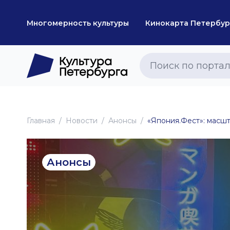
Многомерность культуры
Кинокарта Петербур
Главная
Новоcти
Анонсы
«Япония.Фест»: масшт
Анонсы