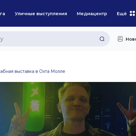
га
Уличные выступления
Медиацентр
Ещё
Нов
абная выставка в Охта Молле