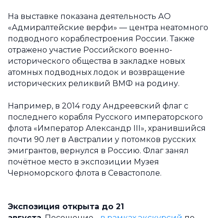
На выставке показана деятельность АО
«Адмиралтейские верфи» — центра неатомного
подводного кораблестроения России. Также
отражено участие Российского военно-
исторического общества в закладке новых
атомных подводных лодок и возвращение
исторических реликвий ВМФ на родину.
Например, в 2014 году Андреевский флаг с
последнего корабля Русского императорского
флота «Император Александр III», хранившийся
почти 90 лет в Австралии у потомков русских
эмигрантов, вернулся в Россию. Флаг занял
почётное место в экспозиции Музея
Черноморского флота в Севастополе.
Экспозиция открыта
до 21
августа
. Посещение -
в рамках экскурсий
по