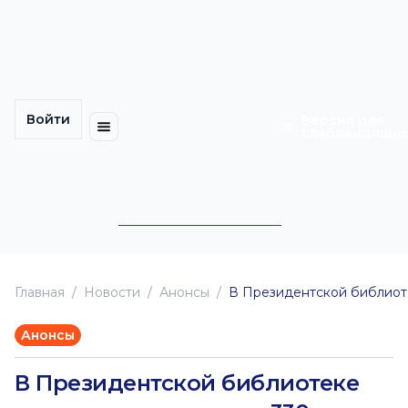
Многомерность
Кинокарта
культуры
Петербурга
Уличные
Медиацентр
выступления
Войти
Календарь
Куда
Версия для
слабовидящи
событий
пойти
Cотрудничество
Инклюзия
Билеты
Конкурсы
Главная
Новоcти
Анонсы
В Президентской библиоте
Анонсы
В Президентской библиотеке