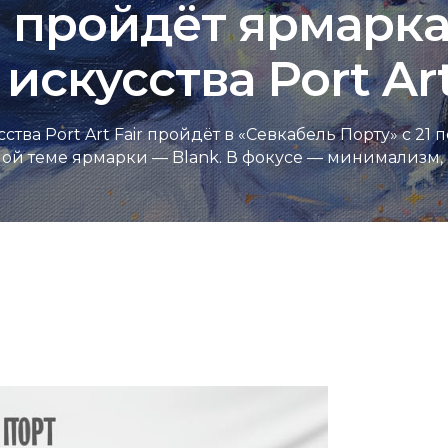
 пройдёт ярмарк
скусства Port Art
а Port Art Fair пройдёт в «Севкабель Порту» с 21 п
ой теме ярмарки — Blank. В фокусе — минимализм, п