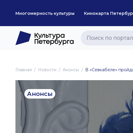
Многомерность культуры
Кинокарта Петербур
Главная
Новоcти
Анонсы
В «Севкабеле» пройдё
Анонсы