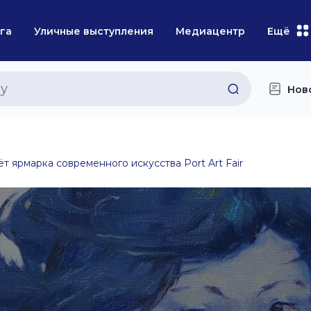
га
Уличные выступления
Медиацентр
Ещё
Нов
т ярмарка современного искусства Port Art Fair