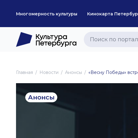
Многомерность культуры
Кинокарта Петербур
Главная
Новоcти
Анонсы
«Весну Победы» встр
Анонсы