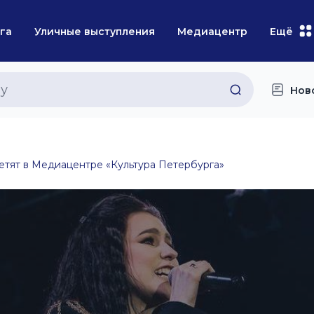
га
Уличные выступления
Медиацентр
Ещё
Нов
етят в Медиацентре «Культура Петербурга»