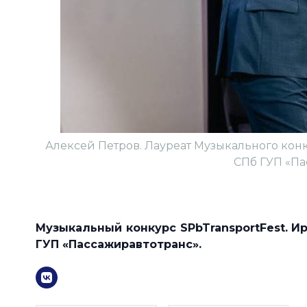
Алексей Петров. Лауреат Музыкального конк
СПб ГУП «Па
Музыкальный конкурс SPbTransportFest. И
ГУП «Пассажиравтотранс».