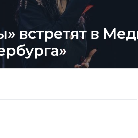
ы» встретят в Ме
ербурга»