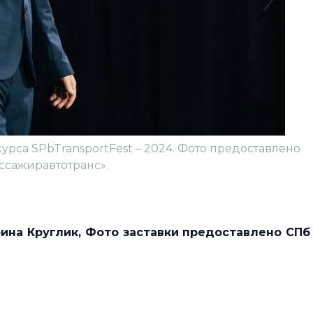
урса SPbTransportFest – 2024. Фото предоставлено
ссажиравтотранс».
рина Круглик, Фото заставки предоставлено СПб