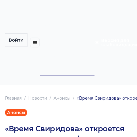
Многомерность
Кинокарта
культуры
Петербурга
Уличные
Медиацентр
выступления
Войти
Календарь
Куда
Версия для
слабовидящи
событий
пойти
Cотрудничество
Инклюзия
Билеты
Конкурсы
Главная
Новоcти
Анонсы
«Время Свиридова» откро
Анонсы
«Время Свиридова» откроется