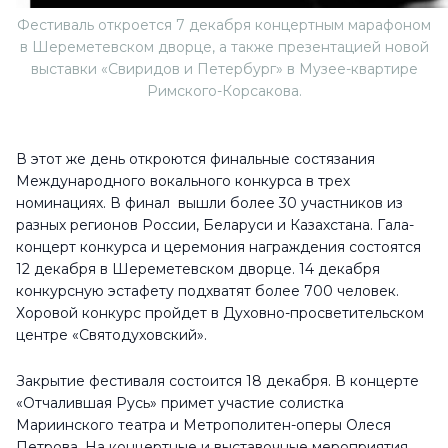
Фестиваль откроется 7 декабря концертным марафоном
в Шереметевском дворце, а также презентацией новой
выставки «Свиридов и Петербург» в Музее-квартире
Римского-Корсакова.
В этот же день откроются финальные состязания
Международного вокального конкурса в трех
номинациях. В финал вышли более 30 участников из
разных регионов России, Беларуси и Казахстана. Гала-
концерт конкурса и церемония награждения состоятся
12 декабря в Шереметевском дворце. 14 декабря
конкурсную эстафету подхватят более 700 человек.
Хоровой конкурс пройдет в Духовно-просветительском
центре «Святодуховский».
Закрытие фестиваля состоится 18 декабря. В концерте
«Отчалившая Русь» примет участие солистка
Мариинского театра и Метрополитен-оперы Олеся
Петрова.
На концертные и выставочные мероприятия