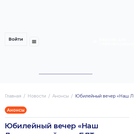
Многомерность
Кинокарта
культуры
Петербурга
Уличные
Медиацентр
выступления
Войти
Календарь
Куда
Версия для
слабовидящи
событий
пойти
Cотрудничество
Инклюзия
Билеты
Конкурсы
Главная
Новоcти
Анонсы
Юбилейный вечер «Наш Ла
Анонсы
Юбилейный вечер «Наш