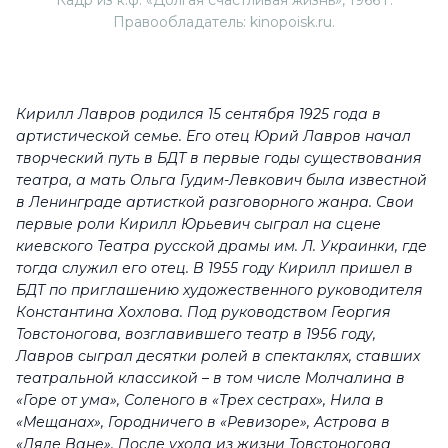
Кадр из к.ф. «Долгая счастливая жизнь», 1966 г.
Правообладатель: kinopoisk.ru.
Кирилл Лавров родился 15 сентября 1925 года в
артистической семье. Его отец Юрий Лавров начал
творческий путь в БДТ в первые годы существования
театра, а мать Ольга Гудим-Левкович была известной
в Ленинграде артисткой разговорного жанра. Свои
первые роли Кирилл Юрьевич сыграл на сцене
киевского Театра русской драмы им. Л. Украинки, где
тогда служил его отец. В 1955 году Кирилл пришел в
БДТ по приглашению художественного руководителя
Константина Хохлова. Под руководством Георгия
Товстоногова, возглавившего театр в 1956 году,
Лавров сыграл десятки ролей в спектаклях, ставших
театральной классикой – в том числе Молчалина в
«Горе от ума», Соленого в «Трех сестрах», Нила в
«Мещанах», Городничего в «Ревизоре», Астрова в
«Дяде Ване». После ухода из жизни Товстоногова