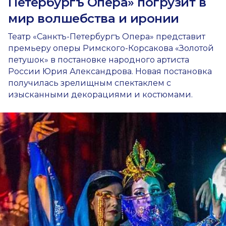
Петербургъ Опера» погрузит в
мир волшебства и иронии
Театр «Санктъ-Петербургъ Опера» представит
премьеру оперы Римского-Корсакова «Золотой
петушок» в постановке народного артиста
России Юрия Александрова. Новая постановка
получилась зрелищным спектаклем с
изысканными декорациями и костюмами.