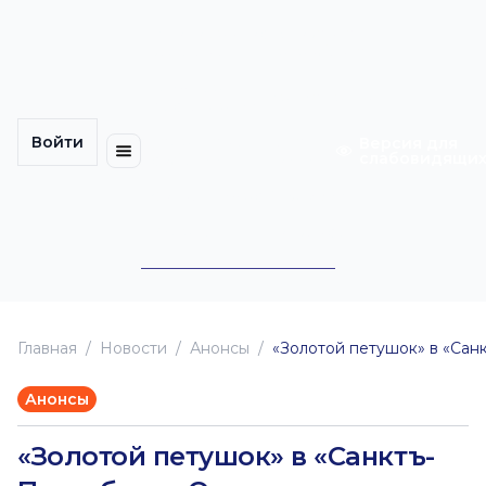
Многомерность
Кинокарта
культуры
Петербурга
Уличные
Медиацентр
выступления
Войти
Календарь
Куда
Версия для
слабовидящи
событий
пойти
Cотрудничество
Инклюзия
Билеты
Конкурсы
Главная
Новоcти
Анонсы
«Золотой петушок» в «Сан
Анонсы
«Золотой петушок» в «Санктъ-