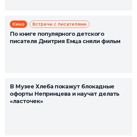
Кино
Встречи с писателями
По книге популярного детского
писателя Дмитрия Емца сняли фильм
В Музее Хлеба покажут блокадные
офорты Непринцева и научат делать
«ласточек»