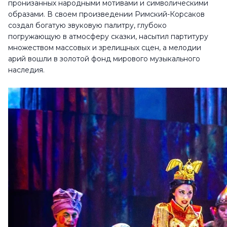
пронизанных народными мотивами и символическими
образами. В своем произведении Римский-Корсаков
создал богатую звуковую палитру, глубоко
погружающую в атмосферу сказки, насытил партитуру
множеством массовых и зрелищных сцен, а мелодии
арий вошли в золотой фонд мирового музыкального
наследия.