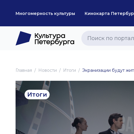
Многомерность культуры
Кинокарта Петербур
Главная
Новоcти
Итоги
Экранизации будут жит
Итоги