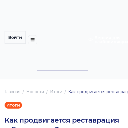
Многомерность
Кинокарта
культуры
Петербурга
Уличные
Медиацентр
выступления
Войти
Календарь
Куда
Версия для
слабовидящи
событий
пойти
Cотрудничество
Инклюзия
Билеты
Конкурсы
Главная
Новоcти
Итоги
Как продвигается реставра
Итоги
Как продвигается реставрация